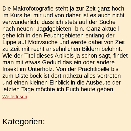
Die Makro­fo­to­gra­fie steht ja zur Zeit ganz hoch
im Kurs bei mir und von daher ist es auch nicht
ver­wun­der­lich, dass ich stets auf der Suche
nach neuen “Jagd­ge­bie­ten” bin. Ganz aktu­ell
gehe ich in den Feucht­ge­bie­ten ent­lang der
Lippe auf Motiv­su­che und werde dabei von Zeit
zu Zeit mit recht ansehn­li­chen Bil­dern belohnt.
Wie der Titel dieses Arti­kels ja schon sagt, findet
man mit etwas Geduld das ein oder andere
Insekt im Unter­holz. Von der Pracht­li­bel­le bis
zum Dis­tel­bock ist dort nahezu alles ver­tre­ten
und einen klei­nen Ein­blick in die Aus­beu­te der
letz­ten Tage möchte ich Euch heute geben.
Weiterlesen
Kategorien: