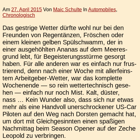
Am
27. April 2015
Von
Maic Schulte
In
Automobiles
,
Chronologisch
Das gest­ri­ge Wetter dürfte wohl nur bei den
Freun­den von Regen­tän­zen, Frö­schen oder
einem klei­nen gelben Spül­schwamm, der in
einer aus­ge­höhl­ten Ananas auf dem Mee­res­
grund lebt, für Begeis­te­rungs­stür­me gesorgt
haben. Für alle ande­ren war es ein­fach nur frus­
trie­rend, denn nach einer Woche mit aller­feins­
tem Arbei­t­­ge­­ber-Wetter, war das kom­plet­te
Wochen­en­de — so rein wet­ter­tech­nisch gese­
hen — ein­fach nur noch Mist. Kalt, düster,
nass … Kein Wunder also, dass sich nur etwas
mehr als eine Hand­voll uner­schro­cke­ner US-Car
Pilo­ten auf den Weg nach Dors­ten gemacht hat,
um dort mit Gleich­ge­sinn­ten einen spa­ßi­gen
Nach­mit­tag beim Season Opener auf der Zeche
Leo­pold zu verbringen.