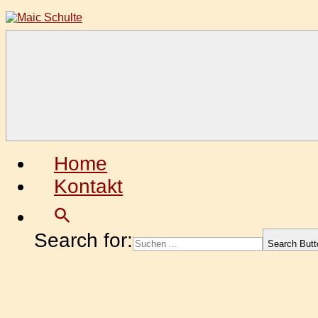
Zum
Inhalt
springen
Maic
Fotografie
Schulte
aus
Leidenschaft
Home
Kontakt
Search for:
Search Butt