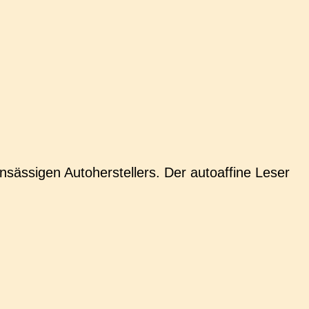
äs­si­gen Auto­her­stel­lers. Der auto­af­fi­ne Leser