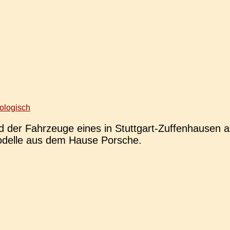
ologisch
r Fahr­zeu­ge eines in Stut­t­­gart-Zuffen­hau­­sen ans
Model­le aus dem Hause Porsche.