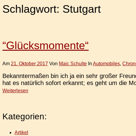
Schlagwort:
Stutgart
“Glücksmomente“
Am
21. Oktober 2017
Von
Maic Schulte
In
Automobiles
,
Chron
Bekann­ter­ma­ßen bin ich ja ein sehr großer Freund de
hat es natür­lich sofort erkannt; es geht um die 
Weiterlesen
Kategorien:
Artikel