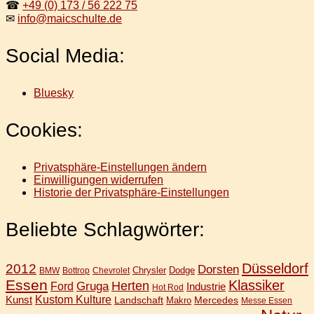
☎
+49 (0) 173 / 56 222 75
✉
info@maicschulte.de
Social Media:
Bluesky
Cookies:
Privatsphäre-Einstellungen ändern
Einwilligungen widerrufen
Historie der Privatsphäre-Einstellungen
Beliebte Schlagwörter:
Düsseldorf
2012
Dorsten
Chrysler
Dodge
BMW
Bottrop
Chevrolet
Essen
Klassiker
Gruga
Herten
Ford
Industrie
Hot Rod
Kunst
Kustom Kulture
Landschaft
Mercedes
Makro
Messe Essen