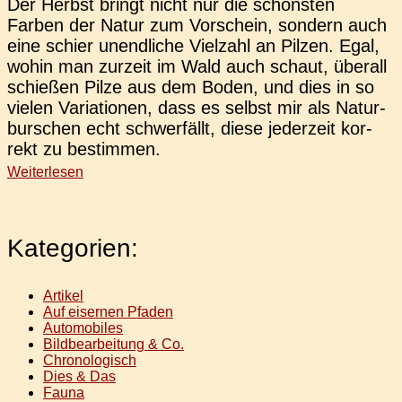
Der Herbst bringt nicht nur die schöns­ten
Farben der Natur zum Vor­schein, son­dern auch
eine schier unend­li­che Viel­zahl an Pilzen. Egal,
wohin man zur­zeit im Wald auch schaut, über­all
schie­ßen Pilze aus dem Boden, und dies in so
vielen Varia­tio­nen, dass es selbst mir als Natur­
bur­schen echt schwer­fällt, diese jeder­zeit kor­
rekt zu bestimmen.
Weiterlesen
Kategorien:
Artikel
Auf eisernen Pfaden
Automobiles
Bildbearbeitung & Co.
Chronologisch
Dies & Das
Fauna