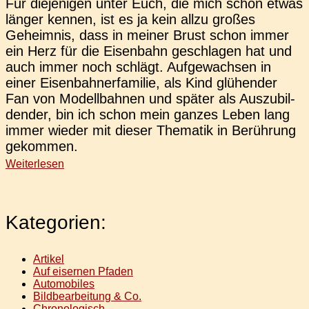
Für die­je­ni­gen unter Euch, die mich schon etwas
länger kennen, ist es ja kein allzu großes
Geheim­nis, dass in meiner Brust schon immer
ein Herz für die Eisen­bahn geschla­gen hat und
auch immer noch schlägt. Auf­ge­wach­sen in
einer Eisen­bah­ner­fa­mi­lie, als Kind glü­hen­der
Fan von Modell­bah­nen und später als Aus­zu­bil­
den­der, bin ich schon mein ganzes Leben lang
immer wieder mit dieser The­ma­tik in Berüh­rung
gekommen.
Weiterlesen
Kategorien:
Artikel
Auf eisernen Pfaden
Automobiles
Bildbearbeitung & Co.
Chronologisch