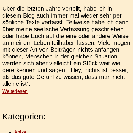
Über die letz­ten Jahre ver­teilt, habe ich in
diesem Blog auch immer mal wieder sehr per­
sön­li­che Texte ver­fasst. Teil­wei­se habe ich darin
über meine see­li­sche Ver­fas­sung geschrie­ben
oder habe Euch auf die eine oder andere Weise
an meinem Leben teil­ha­ben lassen. Viele mögen
mit dieser Art von Bei­trä­gen nichts anfan­gen
können, Men­schen in der glei­chen Situa­ti­on
werden sich aber viel­leicht ein Stück weit wie­
der­erken­nen und sagen: “Hey, nichts ist besser,
als das gute Gefühl zu wissen, dass man nicht
allei­ne ist”.
Weiterlesen
Kategorien:
Artikel