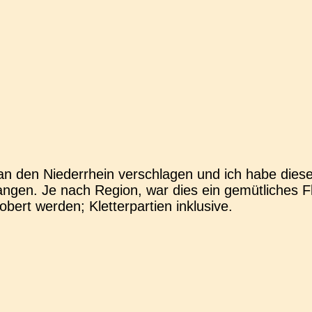
n den Nie­der­rhein ver­schla­gen und ich habe diese
n­gen. Je nach Region, war dies ein gemüt­li­ches Fl
ert werden; Klet­ter­par­tien inklusive.