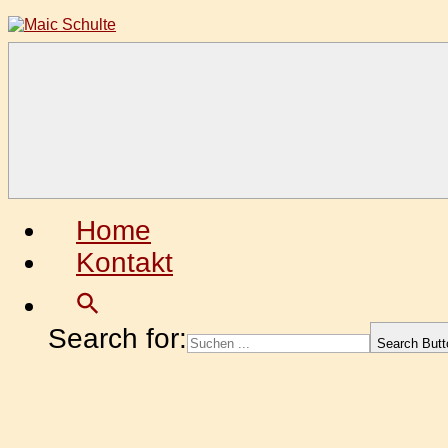
Zum
Inhalt
springen
Maic
Fotografie
Schulte
aus
Leidenschaft
Home
Kontakt
Search for:
Search Butt