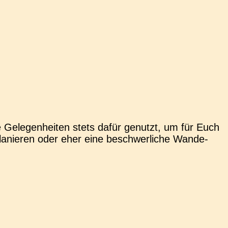
 Gele­gen­hei­ten stets dafür genutzt, um für Euch
a­nie­ren oder eher eine beschwer­li­che Wan­de­