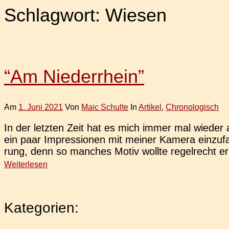
Schlagwort:
Wiesen
“Am Niederrhein”
Am
1. Juni 2021
Von
Maic Schulte
In
Artikel
,
Chronologisch
In der letz­ten Zeit hat es mich immer mal wieder a
ein paar Impres­sio­nen mit meiner Kamera ein­zu­fa
rung, denn so man­ches Motiv wollte regel­recht erob
Weiterlesen
Kategorien: