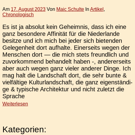
Am
17. August 2023
Von
Maic Schulte
In
Artikel
,
Chronologisch
Es ist ja abso­lut kein Geheim­nis, dass ich eine
ganz beson­de­re Affi­ni­tät für die Nie­der­lan­de
besit­ze und ich mich bei jeder sich bie­ten­den
Gele­gen­heit dort auf­hal­te. Einer­seits wegen der
Men­schen dort — die mich stets freund­lich und
zuvor­kom­mend behan­delt haben -, ande­rer­seits
aber auch wegen ganz vieler ande­rer Dinge. Ich
mag halt die Land­schaft dort, die sehr bunte &
viel­fäl­ti­ge Kul­tur­land­schaft, die ganz eigen­stän­di­
ge & typi­sche Archi­tek­tur und nicht zuletzt die
Sprache
Weiterlesen
Kategorien: