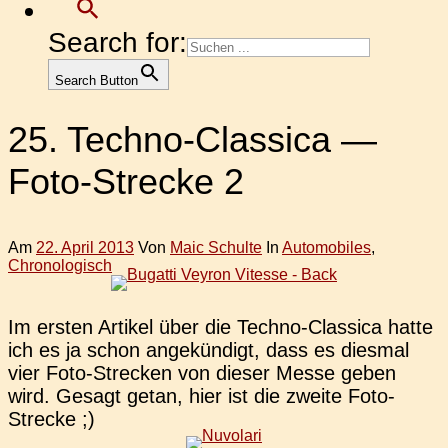
Search for:
Search Button
25. Techno-Classica —
Foto-Strecke 2
Am
22. April 2013
Von
Maic Schulte
In
Automobiles
,
Chronologisch
Im ersten Arti­kel über die Techno-Clas­si­ca hatte
ich es ja schon ange­kün­digt, dass es dies­mal
vier Foto-Stre­cken von dieser Messe geben
wird. Gesagt getan, hier ist die zweite Foto-
Strecke ;)