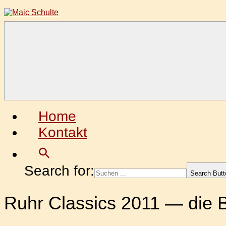
Zum
Inhalt
springen
Maic
Fotografie
Schulte
aus
Leidenschaft
Home
Kontakt
Search for:
Search Butt
Ruhr Classics 2011 — die B