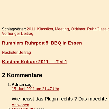
Schlagwörter:
2011
,
Klassiker
,
Meeting
,
Oldtimer
,
Ruhr Classi
Beitragsnavigation
Vorheriger Beitrag
Rumblers Ruhrpott 5. BBQ in Essen
Nächster Beitrag
Kustom Kulture 2011 — Teil 1
2 Kommentare
Adrian
sagt:
15. Juni 2011 um 21:47 Uhr
Wie heisst das Plugin rechts ? Das moech­te 
Antworten