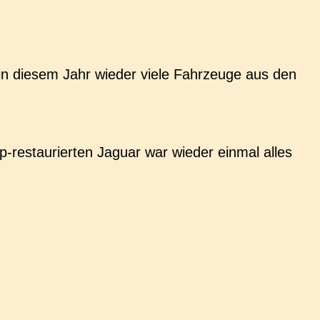
in diesem Jahr wieder viele Fahr­zeu­ge aus den
op-restau­rier­ten Jaguar war wieder einmal alles