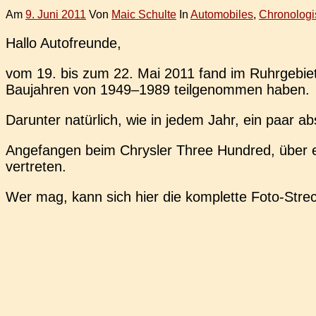
Am
9. Juni 2011
Von
Maic Schulte
In
Automobiles
,
Chronologi
Hallo Auto­freun­de,
vom 19. bis zum 22. Mai 2011 fand im Ruhr­ge­biet
Bau­jah­ren von 1949–1989 teil­ge­nom­men haben.
Dar­un­ter natür­lich, wie in jedem Jahr, ein paar ab
Ange­fan­gen beim Chrys­ler Three Hundred, über ein
vertreten.
Wer mag, kann sich hier die kom­plet­te Foto-Stre