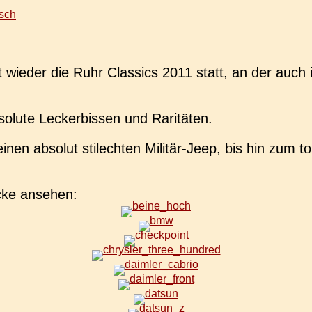
sch
 wieder die Ruhr Clas­sics 2011 statt, an der auch 
so­lu­te Lecker­bis­sen und Raritäten.
en abso­lut stil­ech­ten Mili­tär-Jeep, bis hin zum t
­cke ansehen: