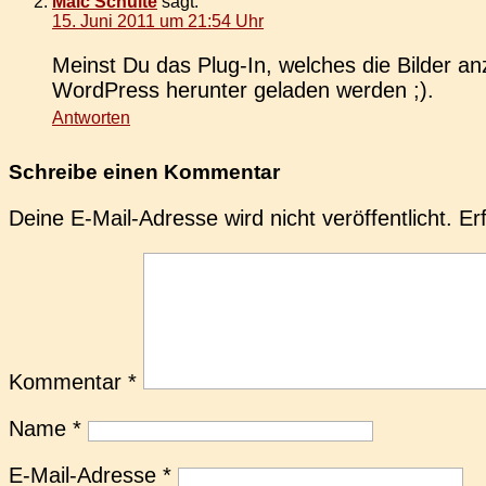
Maic Schulte
sagt:
15. Juni 2011 um 21:54 Uhr
Meinst Du das Plug-In, wel­ches die Bilder an
Word­Press her­un­ter gela­den werden ;).
Antworten
Schreibe einen Kommentar
Deine E-Mail-Adresse wird nicht veröffentlicht.
Er
Kommentar
*
Name
*
E-Mail-Adresse
*