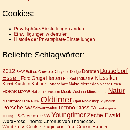
Cookies:
Privatsphäre-Einstellungen ändern
Einwilligungen widerrufen
Historie der Privatsphäre-Einstellungen
Beliebte Schlagwörter:
Düsseldorf
2012
Dorsten
Chrysler
Dodge
BMW
Bottrop
Chevrolet
Essen
Klassiker
Gruga
Herten
Ford
Industrie
Hot Rod
Kunst
Kustom Kulture
Landschaft
Mercedes
Makro
Messe Essen
Natur
MOPAR
Musik
MOPAR Nationals
Mustang
Münsterland
Museum
Oldtimer
Naturfotografie
NRW
Opel
Photoshop
Plymouth
Porsche
Techno Classica
S/W
Schwarzweiss
Telefotografie
Youngtimer
Zeche Ewald
US-Cars
VW
Tuning
US Car
WordPress-Theme: Chronus von ThemeZee.
WordPress Cookie Plugin von Real Cookie Banner