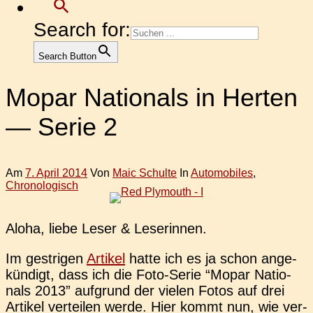
Search for:
Search Button
Mopar Nationals in Herten
— Serie 2
Am
7. April 2014
Von
Maic Schulte
In
Automobiles
,
Chronologisch
Aloha, liebe Leser & Leserinnen.
Im gest­ri­gen
Arti­kel
hatte ich es ja schon ange­
kün­digt, dass ich die Foto-Serie “Mopar Natio­
nals 2013” auf­grund der vielen Fotos auf drei
Arti­kel ver­tei­len werde. Hier kommt nun, wie ver­