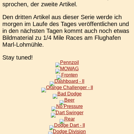
spro­chen, der zweite Artikel.
Den drit­ten Arti­kel aus dieser Serie werde ich
morgen im Laufe des Tages ver­öf­fent­li­chen und
in den nächs­ten Tagen kommt auch noch etwas
Bild­ma­te­ri­al zu 1/4 Mile Races am Flug­ha­fen
Marl-Lohmühle.
Stay tuned!