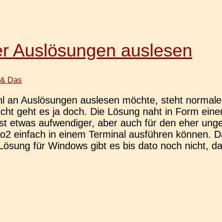
r Auslösungen auslesen
 & Das
an Aus­lö­sun­gen aus­le­sen möchte, steht nor­ma­le
leicht geht es ja doch. Die Lösung naht in Form ein
t etwas auf­wen­di­ger, aber auch für den eher unge­ü
ein­fach in einem Ter­mi­nal aus­füh­ren können. D
 Lösung für Win­dows gibt es bis dato noch nicht, da