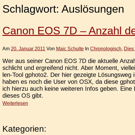
Schlagwort:
Auslösungen
Canon EOS 7D – Anzahl de
Am
20. Januar 2011
Von
Maic Schulte
In
Chronologisch
,
Dies
Wer aus seiner Canon EOS 7D die aktu­el­le Anzahl 
schlicht und ergrei­fend nicht. Aber Moment, viel­
len-Tool gphoto2. Der hier gezeig­te Lösungs­weg is
haben es noch die User von OSX, da diese gphoto2 
ich hierzu auch keine wei­te­ren Infos geben. Eine
dieses OS gibt.
Weiterlesen
Kategorien: