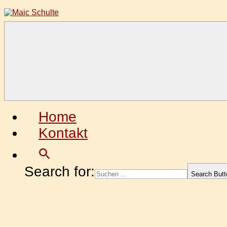
Zum
Inhalt
springen
Maic
Fotografie
Schulte
aus
Leidenschaft
Home
Kontakt
Search for:
Search Butt