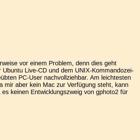
r­wei­se vor einem Pro­blem, denn dies geht
er Ubuntu Live-CD und dem UNIX-Kom­­man­­do­­zei­­
b­ten PC-User nach­voll­zieh­bar. Am leich­tes­ten
a mir aber kein Mac zur Ver­fü­gung steht, kann
 es keinen Ent­wick­lungs­zweig von gphoto2 für