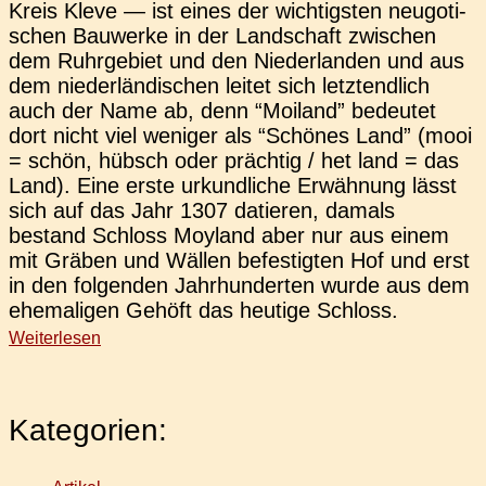
Kreis Kleve — ist eines der wich­tigs­ten neu­go­ti­
schen Bau­wer­ke in der Land­schaft zwi­schen
dem Ruhr­ge­biet und den Nie­der­lan­den und aus
dem nie­der­län­di­schen leitet sich letzt­end­lich
auch der Name ab, denn “Moi­land” bedeu­tet
dort nicht viel weni­ger als “Schö­nes Land” (mooi
= schön, hübsch oder präch­tig / het land = das
Land). Eine erste urkund­li­che Erwäh­nung lässt
sich auf das Jahr 1307 datie­ren, damals
bestand Schloss Moy­land aber nur aus einem
mit Gräben und Wällen befes­tig­ten Hof und erst
in den fol­gen­den Jahr­hun­der­ten wurde aus dem
ehe­ma­li­gen Gehöft das heu­ti­ge Schloss.
Weiterlesen
Kategorien: