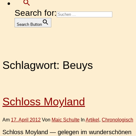
Search for:
Search Button
Schlagwort:
Beuys
Schloss Moyland
Am
17. April 2012
Von
Maic Schulte
In
Artikel
,
Chronologisch
Schloss Moy­land — gele­gen im wun­der­schö­nen