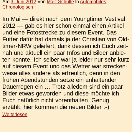
Am
3. Juni 2012
Von
Maic Schulte
In
Automobiles
,
Chronologisch
Im Mai — direkt nach dem Young­timer Ves­ti­val
2012 — gab es hier schon einmal einen Arti­kel
und eine Foto­stre­cke zu diesem Event. Das
Futter dafür hat damals ja der Chris­ti­an von Old­­
ti­­mer-NRW gelie­fert, dank dessen ich Euch zeit­
nah und aktu­ell ein paar Infos und Bilder anbie­
ten konnte. Ich selber war ja leider nur sehr kurz
auf diesem Event und das Wetter war stre­cken­
wei­se alles andere als erfreu­lich, denn in den
frühen Abend­stun­den setze ein anhal­ten­der
Dau­er­re­gen ein … Trotz alle­dem sind ein paar
Bilder etwas gewor­den und diese möchte ich
Euch natür­lich nicht vor­ent­hal­ten. Genug
erzählt, hier kommen die neuen Bilder :-)
Weiterlesen