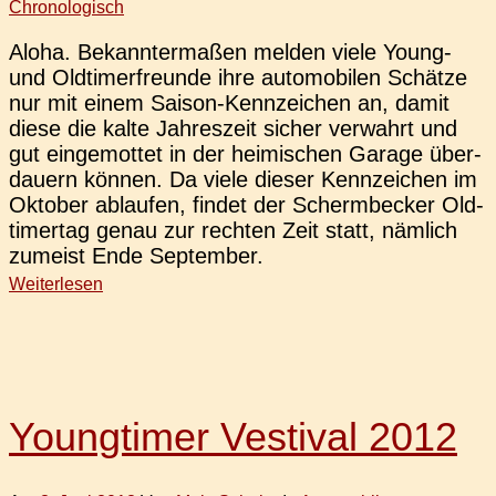
Chronologisch
Aloha. Bekann­ter­ma­ßen melden viele Young-
und Old­ti­mer­freun­de ihre auto­mo­bi­len Schät­ze
nur mit einem Saison-Ken­n­­zei­chen an, damit
diese die kalte Jah­res­zeit sicher ver­wahrt und
gut ein­ge­mot­tet in der hei­mi­schen Garage über­
dau­ern können. Da viele dieser Kenn­zei­chen im
Okto­ber ablau­fen, findet der Scherm­be­cker Old­
ti­mer­tag genau zur rech­ten Zeit statt, näm­lich
zumeist Ende September.
Weiterlesen
Youngtimer Vestival 2012