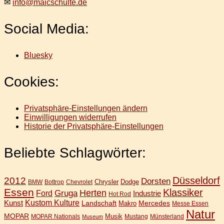
✉
info@maicschulte.de
Social Media:
Bluesky
Cookies:
Privatsphäre-Einstellungen ändern
Einwilligungen widerrufen
Historie der Privatsphäre-Einstellungen
Beliebte Schlagwörter:
Düsseldorf
2012
Dorsten
Chrysler
Dodge
BMW
Bottrop
Chevrolet
Essen
Klassiker
Gruga
Herten
Ford
Industrie
Hot Rod
Kunst
Kustom Kulture
Landschaft
Mercedes
Makro
Messe Essen
Natur
MOPAR
Musik
MOPAR Nationals
Mustang
Münsterland
Museum