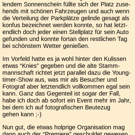
len­dem Son­nen­schein füllte sich der Platz zuse­
hends mit schö­nen Fahr­zeu­gen und auch wenn
die Ver­tei­lung der Park­plät­ze gelin­de gesagt als
konfus bezeich­net werden konnte, so hat letzt­
end­lich doch jeder einen Stell­platz für sein Auto
gefun­den und konnte fortan den rest­li­chen Tag
bei schöns­tem Wetter genießen.
Im Vor­feld hatte es ja wohl hinter den Kulis­sen
etwas “Knies” gege­ben und die alte Stamm­
mann­schaft rich­tet jetzt par­al­lel dazu die Young­
timer-Show aus, was mir als Besu­cher und
Foto­graf aber letzt­end­lich voll­kom­men egal sein
kann. Ganz das Gegen­teil ist sogar der Fall,
habe ich doch ab sofort ein Event mehr im Jahr,
bei dem ich auf foto­gra­fi­schen Beu­te­zug
gehen kann ;-)
Nun gut, die etwas holp­ri­ge Orga­ni­sa­ti­on mag
dann auch der “Pre­mie­re” geschul­det gewe­sen