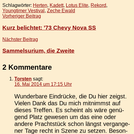
Schlagwörter:
Herten
,
Kadett
,
Lotus Elite
,
Rekord
,
Youngtimer Vestival
,
Zeche Ewald
Beitragsnavigation
Vorheriger Beitrag
Kurz belichtet: ’73 Chevy Nova SS
Nächster Beitrag
Sammelsurium, die Zweite
2 Kommentare
Torsten
sagt:
16. Mai 2014 um 17:15 Uhr
Wun­der­ba­re Ein­drü­cke, die Du hier zeigst.
Vielen Dank das Du mich mit­nimmst auf
dieses Tref­fen. Es scheint als wäre genü­
gend Platz gewe­sen um das eine oder
andere Pracht­stück schon längst ver­gan­ge­
ner Tage recht in Szene zu setzen. Beson­