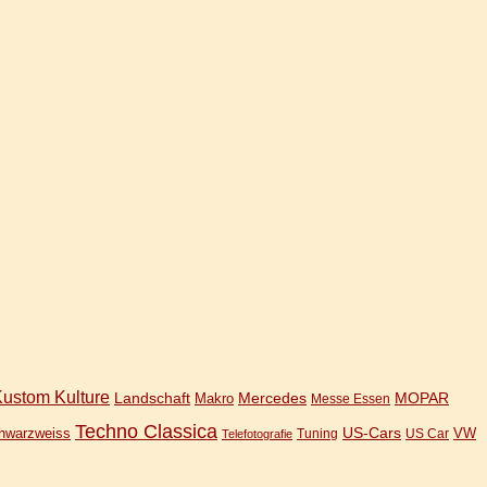
ustom Kulture
Landschaft
Mercedes
MOPAR
Makro
Messe Essen
Techno Classica
US-Cars
hwarzweiss
VW
Tuning
US Car
Telefotografie