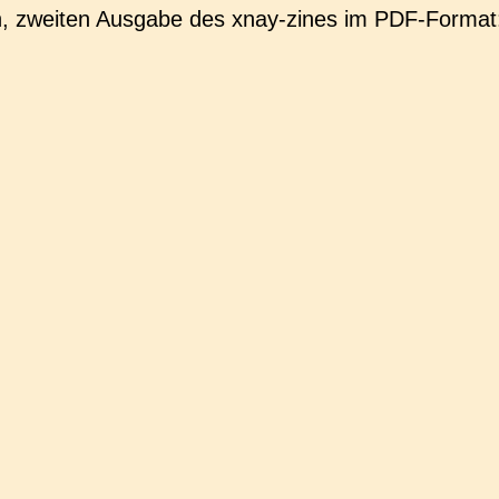
e­ten, zwei­ten Aus­ga­be des xnay-zines im PDF-Format