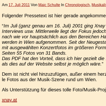
Am
17. Juli 2011
Von
Maic Schulte
In
Chronologisch
,
Musikal
Fol­gen­der Pres­se­text ist hier gerade angekomme
“
Im Juli (ganz genau am 16. Juli) 2001 ging Xnay e
Inter­views usw. Mitt­ler­wei­le liegt der Fokus jedoc
nach wie vor haupt­säch­lich aus den Berei­chen Hard­
werden in Wien auf­ge­nom­men. Seit der Neu­ge­sta
mit aus­ge­wähl­ten Kon­zert­fo­tos im grö­ße­ren For
Seiten 55 Fotos von 31 Bands.
Das PDF hat den Vor­teil, dass ich hier gezielt die
als dies auf der Web­site selbst je mög­lich wäre.
”
Dem ist nicht viel hin­zu­zu­fü­gen, außer einem her
le Fotos aus der Musik-Szene rund um Wien.
Als Unter­stüt­zung für dieses tolle Foto­/­Mu­sik-Pro
xnay.at