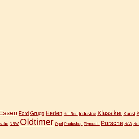
Essen
Klassiker
Gruga
Herten
Ford
Industrie
Kunst
K
Hot Rod
Oldtimer
Porsche
rafie
S/W
Sc
NRW
Opel
Photoshop
Plymouth