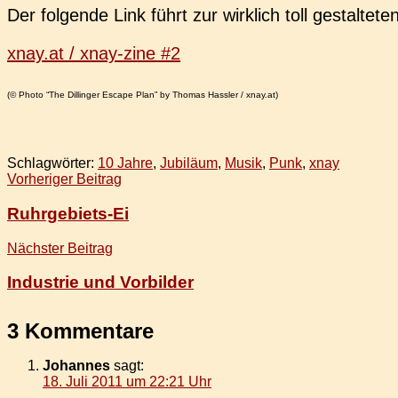
Der fol­gen­de Link führt zur wirk­lich toll gestal­t
xnay.at / xnay-zine #2
(© Photo “The Dil­lin­ger Escape Plan” by Thomas Hass­ler / xnay.at)
Schlagwörter:
10 Jahre
,
Jubiläum
,
Musik
,
Punk
,
xnay
Beitragsnavigation
Vorheriger Beitrag
Ruhrgebiets-Ei
Nächster Beitrag
Industrie und Vorbilder
3 Kommentare
Johannes
sagt:
18. Juli 2011 um 22:21 Uhr