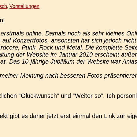
isch
,
Vorstellungen
n:
rst­mals online. Damals noch als sehr klei­nes Onli
h auf Kon­zert­fo­tos, ansons­ten hat sich jedoch nicht
core, Punk, Rock und Metal. Die kom­plet­te Seite ist 
l­tung der Web­site im Januar 2010 erscheint außer
mat. Das 10-jäh­ri­ge Jubi­lä­um der Web­site war Anla
 meiner Mei­nung nach bes­se­ren Fotos prä­sen­tie­re
z­li­chen “Glück­wunsch” und “Weiter so”. Ich per­sön
­jekt gibt es daher jetzt erst einmal den Link zur eige