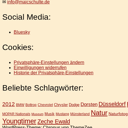
✉
info@maicschulte.de
Social Media:
Bluesky
Cookies:
Privatsphäre-Einstellungen ändern
Einwilligungen widerrufen
Historie der Privatsphäre-Einstellungen
Beliebte Schlagwörter:
Düsseldorf
2012
Dorsten
Chrysler
Dodge
BMW
Bottrop
Chevrolet
Natur
Naturfotog
Musik
MOPAR Nationals
Mustang
Münsterland
Museum
Youngtimer
Zeche Ewald
WordPress-Theme: Chronus von ThemeZee.