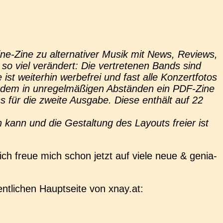
ne-Zine zu alter­na­ti­ver Musik mit News, Reviews,
 so viel ver­än­dert: Die ver­tre­te­nen Bands sind
wei­ter­hin wer­be­frei und fast alle Kon­zert­fo­tos
­dem in unre­gel­mä­ßi­gen Abstän­den ein PDF-Zine
ss für die zweite Aus­ga­be. Diese ent­hält auf 22
n kann und die Gestal­tung des Lay­outs freier ist
­lich freue mich schon jetzt auf viele neue & genia­
nt­li­chen Haupt­sei­te von xnay.at: