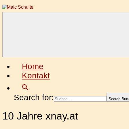
Zum
Inhalt
springen
Maic
Fotografie
Schulte
aus
Leidenschaft
Home
Kontakt
Search for:
Search Butt
10 Jahre xnay.at