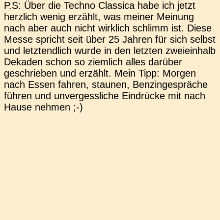
P.S: Über die Techno Clas­si­ca habe ich jetzt
herz­lich wenig erzählt, was meiner Mei­nung
nach aber auch nicht wirk­lich schlimm ist. Diese
Messe spricht seit über 25 Jahren für sich selbst
und letzt­end­lich wurde in den letz­ten zwei­ein­halb
Deka­den schon so ziem­lich alles dar­über
geschrie­ben und erzählt. Mein Tipp: Morgen
nach Essen fahren, stau­nen, Ben­zin­ge­sprä­che
führen und unver­gess­li­che Ein­drü­cke mit nach
Hause nehmen ;-)