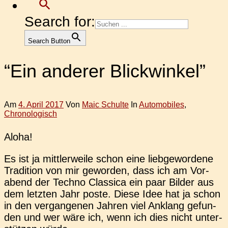
Search for:
Search Button
“Ein anderer Blickwinkel”
Am
4. April 2017
Von
Maic Schulte
In
Automobiles
,
Chronologisch
Aloha!
Es ist ja mitt­ler­wei­le schon eine lieb­ge­wor­de­ne
Tra­di­ti­on von mir gewor­den, dass ich am Vor­
abend der Techno Clas­si­ca ein paar Bilder aus
dem letz­ten Jahr poste. Diese Idee hat ja schon
in den ver­gan­ge­nen Jahren viel Anklang gefun­
den und wer wäre ich, wenn ich dies nicht unter­