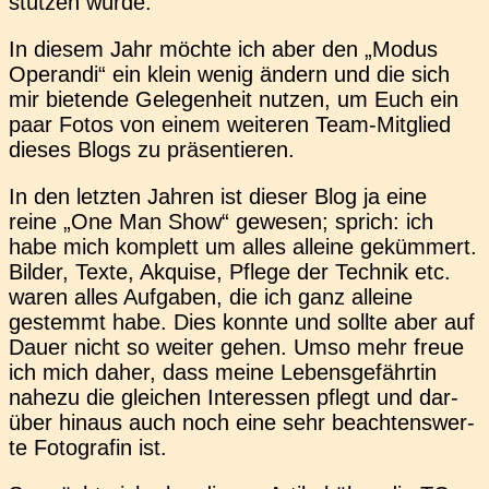
stüt­zen würde.
In diesem Jahr möchte ich aber den „Modus
Ope­ran­di“ ein klein wenig ändern und die sich
mir bie­ten­de Gele­gen­heit nutzen, um Euch ein
paar Fotos von einem wei­te­ren Team-Mit­glied
dieses Blogs zu präsentieren.
In den letz­ten Jahren ist dieser Blog ja eine
reine „One Man Show“ gewe­sen; sprich: ich
habe mich kom­plett um alles allei­ne geküm­mert.
Bilder, Texte, Akqui­se, Pflege der Tech­nik etc.
waren alles Auf­ga­ben, die ich ganz allei­ne
gestemmt habe. Dies konnte und sollte aber auf
Dauer nicht so weiter gehen. Umso mehr freue
ich mich daher, dass meine Lebens­ge­fähr­tin
nahezu die glei­chen Inter­es­sen pflegt und dar­
über hinaus auch noch eine sehr beach­tens­wer­
te Foto­gra­fin ist.