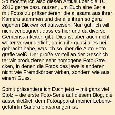
So möchte ich also diesen Arti­kel über die TC
2016 gerne dazu nutzen, um Euch eine Serie
mit Fotos zu prä­sen­tie­ren, die alle­samt aus ihrer
Kamera stam­men und die alle ihren so ganz
eige­nen Blick­win­kel auf­wei­sen. Nun gut, ich will
nicht ver­leug­nen, dass es hier und da diver­se
Gemein­sam­kei­ten gibt. Dies ist aber auch nicht
weiter ver­wun­der­lich, da ich ihr quasi alles bei­
gebracht habe, was ich so über die Auto-Foto­
gra­fie weiß. Der große Vor­teil an der Geschich­
te: wir pro­du­zie­ren sehr homo­ge­ne Foto-Stre­
cken, in denen die Fotos des jeweils ande­ren
nicht wie Fremd­kör­per wirken, son­dern wie aus
einem Guss.
Somit prä­sen­tie­re ich Euch jetzt – mit ganz viel
Stolz – die erste Foto-Serie auf diesem Blog, die
aus­schließ­lich dem Foto­ap­pa­rat meiner Lebens­
ge­fähr­tin Sandra ent­sprun­gen ist.