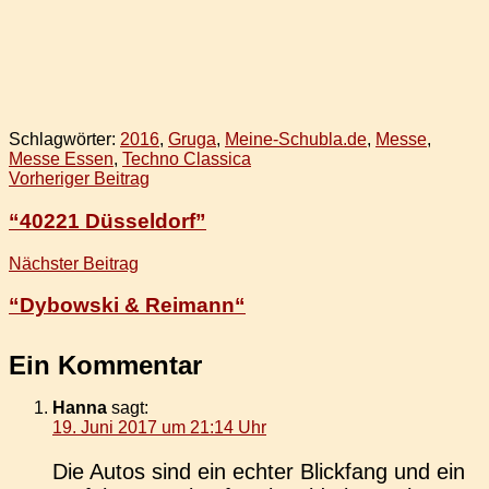
Schlagwörter:
2016
,
Gruga
,
Meine-Schubla.de
,
Messe
,
Messe Essen
,
Techno Classica
Beitragsnavigation
Vorheriger Beitrag
“40221 Düsseldorf”
Nächster Beitrag
“Dybowski & Reimann“
Ein Kommentar
Hanna
sagt:
19. Juni 2017 um 21:14 Uhr
Die Autos sind ein echter Blick­fang und ein