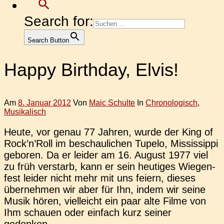
Search for:
Search Button
Happy Birthday, Elvis!
Am
8. Januar 2012
Von
Maic Schulte
In
Chronologisch
,
Musikalisch
Heute, vor genau 77 Jahren, wurde der King of
Rock’n’Roll im beschau­li­chen Tupelo, Mis­sis­sip­pi
gebo­ren. Da er leider am 16. August 1977 viel
zu früh ver­starb, kann er sein heu­ti­ges Wie­gen­
fest leider nicht mehr mit uns feiern, dieses
über­neh­men wir aber für Ihn, indem wir seine
Musik hören, viel­leicht ein paar alte Filme von
Ihm schau­en oder ein­fach kurz seiner