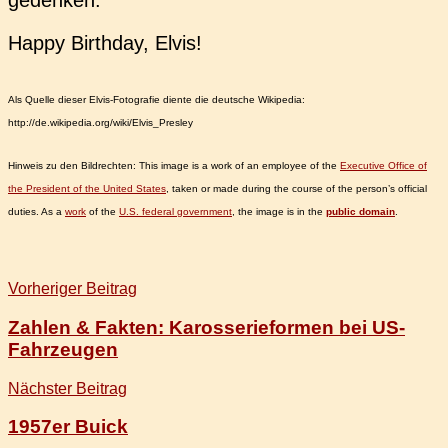
gedenken.
Happy Bir­th­day, Elvis!
Als Quelle dieser Elvis-Foto­gra­fie diente die deut­sche Wiki­pe­dia:
http://de.wikipedia.org/wiki/Elvis_Presley
Hin­weis zu den Bild­rech­ten: This image is a work of an employee of the
Exe­cu­ti­ve Office of
the Pre­si­dent of the United States
, taken or made during the course of the person’s offi­ci­al
duties. As a
work
of the
U.S. fede­ral govern­ment
, the image is in the
public domain
.
Beitragsnavigation
Vorheriger Beitrag
Zahlen & Fakten: Karosserieformen bei US-
Fahrzeugen
Nächster Beitrag
1957er Buick