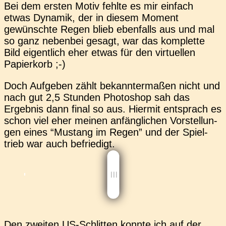
Bei dem ersten Motiv fehlte es mir ein­fach
etwas Dyna­mik, der in diesem Moment
gewünsch­te Regen blieb eben­falls aus und mal
so ganz neben­bei gesagt, war das kom­plet­te
Bild eigent­lich eher etwas für den vir­tu­el­len
Papierkorb ;-)
Doch Auf­ge­ben zählt bekann­ter­ma­ßen nicht und
nach gut 2,5 Stun­den Pho­to­shop sah das
Ergeb­nis dann final so aus. Hier­mit ent­sprach es
schon viel eher meinen anfäng­li­chen Vor­stel­lun­
gen eines “Mus­tang im Regen” und der Spiel­
trieb war auch befriedigt.
Den zwei­ten US-Schlit­ten konnte ich auf der