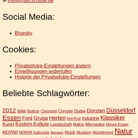
✉
info@maicschulte.de
Social Media:
Bluesky
Cookies:
Privatsphäre-Einstellungen ändern
Einwilligungen widerrufen
Historie der Privatsphäre-Einstellungen
Beliebte Schlagwörter:
Düsseldorf
2012
Dorsten
Chrysler
Dodge
BMW
Bottrop
Chevrolet
Essen
Klassiker
Gruga
Herten
Ford
Industrie
Hot Rod
Kunst
Kustom Kulture
Landschaft
Mercedes
Makro
Messe Essen
Natur
MOPAR
Musik
MOPAR Nationals
Mustang
Münsterland
Museum