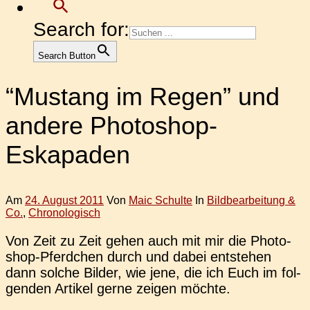
Search for:
Search Button
“Mustang im Regen” und
andere Photoshop-
Eskapaden
Am
24. August 2011
Von
Maic Schulte
In
Bildbearbeitung &
Co.
,
Chronologisch
Von Zeit zu Zeit gehen auch mit mir die Pho­to­
shop-Pferd­chen durch und dabei ent­ste­hen
dann solche Bilder, wie jene, die ich Euch im fol­
gen­den Arti­kel gerne zeigen möchte.