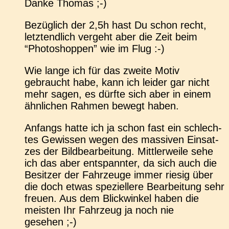
Danke Thomas ;-)
Bezüg­lich der 2,5h hast Du schon recht,
letzt­end­lich ver­geht aber die Zeit beim
“Pho­to­shop­pen” wie im Flug :-)
Wie lange ich für das zweite Motiv
gebraucht habe, kann ich leider gar nicht
mehr sagen, es dürfte sich aber in einem
ähn­li­chen Rahmen bewegt haben.
Anfangs hatte ich ja schon fast ein schlech­
tes Gewis­sen wegen des mas­si­ven Ein­sat­
zes der Bild­be­ar­bei­tung. Mitt­ler­wei­le sehe
ich das aber ent­spann­ter, da sich auch die
Besit­zer der Fahr­zeu­ge immer riesig über
die doch etwas spe­zi­el­le­re Bear­bei­tung sehr
freuen. Aus dem Blick­win­kel haben die
meis­ten Ihr Fahr­zeug ja noch nie
gesehen ;-)