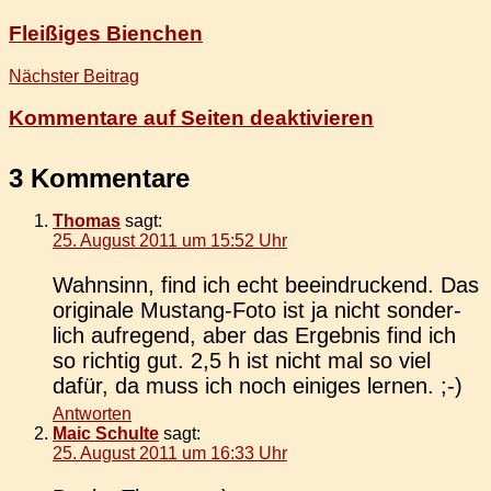
Fleißiges Bienchen
Nächster Beitrag
Kommentare auf Seiten deaktivieren
3 Kommentare
Thomas
sagt:
25. August 2011 um 15:52 Uhr
Wahn­sinn, find ich echt beein­dru­ckend. Das
ori­gi­na­le Mus­tang-Foto ist ja nicht son­der­
lich auf­re­gend, aber das Ergeb­nis find ich
so rich­tig gut. 2,5 h ist nicht mal so viel
dafür, da muss ich noch eini­ges lernen. ;-)
Antworten
Maic Schulte
sagt:
25. August 2011 um 16:33 Uhr