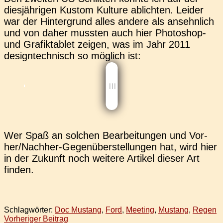
dies­jäh­ri­gen Kustom Kul­tu­re ablich­ten. Leider
war der Hin­ter­grund alles andere als ansehn­lich
und von daher muss­ten auch hier Pho­to­shop-
und Gra­fik­ta­blet zeigen, was im Jahr 2011
design­tech­nisch so mög­lich ist:
Wer Spaß an sol­chen Bear­bei­tun­gen und Vor­
her/­Nach­her-Gegen­über­stel­lun­gen hat, wird hier
in der Zukunft noch wei­te­re Arti­kel dieser Art
finden.
Schlagwörter:
Doc Mustang
,
Ford
,
Meeting
,
Mustang
,
Regen
Beitragsnavigation
Vorheriger Beitrag