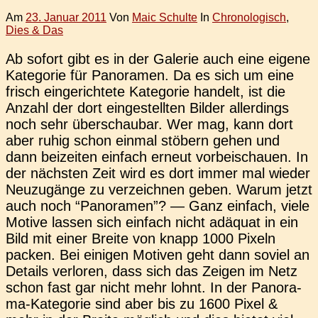
Am
23. Januar 2011
Von
Maic Schulte
In
Chronologisch
,
Dies & Das
Ab sofort gibt es in der Gale­rie auch eine eigene
Kate­go­rie für Pan­ora­men. Da es sich um eine
frisch ein­ge­rich­te­te Kate­go­rie han­delt, ist die
Anzahl der dort ein­ge­stell­ten Bilder aller­dings
noch sehr über­schau­bar. Wer mag, kann dort
aber ruhig schon einmal stö­bern gehen und
dann bei­zei­ten ein­fach erneut vor­bei­schau­en. In
der nächs­ten Zeit wird es dort immer mal wieder
Neu­zu­gän­ge zu ver­zeich­nen geben. Warum jetzt
auch noch “Pan­ora­men”? — Ganz ein­fach, viele
Motive lassen sich ein­fach nicht adäquat in ein
Bild mit einer Breite von knapp 1000 Pixeln
packen. Bei eini­gen Moti­ven geht dann soviel an
Details ver­lo­ren, dass sich das Zeigen im Netz
schon fast gar nicht mehr lohnt. In der Pan­ora­­
ma-Kate­­go­rie sind aber bis zu 1600 Pixel &