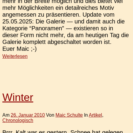
mehr in der Breite mög­lich und dies bietet viel
mehr Mög­lich­kei­ten ein detail­rei­ches Motiv
ange­mes­sen zu prä­sen­tie­ren. Update vom
25.05.2025: Die Gale­rie — und damit auch die
Kate­go­rie “Pan­ora­men” — exis­tie­ren so in
dieser Form nicht mehr, da am heu­ti­gen Tag die
Gale­rie kom­plett abge­schal­tet worden ist.
Euer Maic ;-)
Weiterlesen
Winter
Am
26. Januar 2010
Von
Maic Schulte
In
Artikel
,
Chronologisch
Brrr. Kalt war es ges­tern, Schnee hat gele­gen