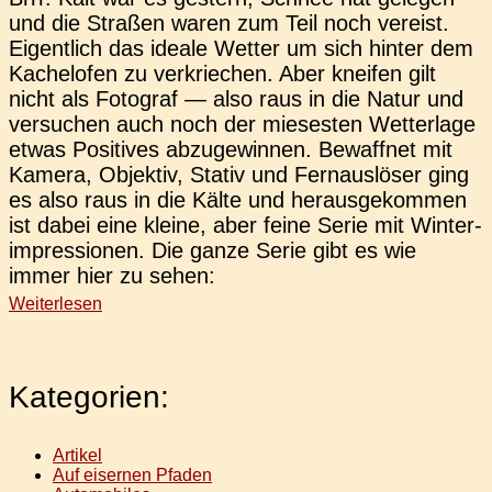
und die Stra­ßen waren zum Teil noch ver­eist.
Eigent­lich das ideale Wetter um sich hinter dem
Kachel­ofen zu ver­krie­chen. Aber knei­fen gilt
nicht als Foto­graf — also raus in die Natur und
ver­su­chen auch noch der mie­ses­ten Wet­ter­la­ge
etwas Posi­ti­ves abzu­ge­win­nen. Bewaff­net mit
Kamera, Objek­tiv, Stativ und Fern­aus­lö­ser ging
es also raus in die Kälte und her­aus­ge­kom­men
ist dabei eine kleine, aber feine Serie mit Win­ter­
im­pres­sio­nen. Die ganze Serie gibt es wie
immer hier zu sehen:
Weiterlesen
Kategorien:
Artikel
Auf eisernen Pfaden