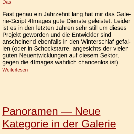
Das
Fast genau ein Jahr­zehnt lang hat mir das Gale­
rie-Script 4Images gute Diens­te geleis­tet. Leider
ist es in den letz­ten Jahren sehr still um dieses
Pro­jekt gewor­den und die Ent­wick­ler sind
anschei­nend eben­falls in den Win­ter­schlaf gefal­
len (oder in Schock­star­re, ange­sichts der vielen
guten Neu­ent­wick­lun­gen auf diesem Sektor,
gegen die 4Images wahr­lich chan­cen­los ist).
Weiterlesen
Panoramen — Neue
Kategorie in der Galerie