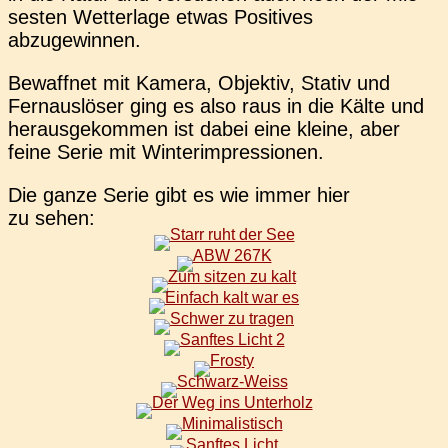
ses­ten Wet­ter­la­ge etwas Posi­ti­ves
abzugewinnen.
Bewaff­net mit Kamera, Objek­tiv, Stativ und
Fern­aus­lö­ser ging es also raus in die Kälte und
her­aus­ge­kom­men ist dabei eine kleine, aber
feine Serie mit Winterimpressionen.
Die ganze Serie gibt es wie immer hier
zu sehen: