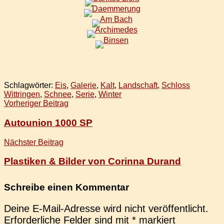
Schlagwörter:
Eis
,
Galerie
,
Kalt
,
Landschaft
,
Schloss
Wittringen
,
Schnee
,
Serie
,
Winter
Beitragsnavigation
Vorheriger Beitrag
Autounion 1000 SP
Nächster Beitrag
Plastiken & Bilder von Corinna Durand
Schreibe einen Kommentar
Deine E-Mail-Adresse wird nicht veröffentlicht.
Erforderliche Felder sind mit
*
markiert