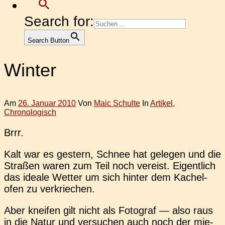
Search for:
Search Button
Winter
Am
26. Januar 2010
Von
Maic Schulte
In
Artikel
,
Chronologisch
Brrr.
Kalt war es ges­tern, Schnee hat gele­gen und die
Stra­ßen waren zum Teil noch ver­eist. Eigent­lich
das ideale Wetter um sich hinter dem Kachel­
ofen zu verkriechen.
Aber knei­fen gilt nicht als Foto­graf — also raus
in die Natur und ver­su­chen auch noch der mie­