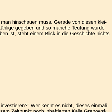
wo man hin­schau­en muss. Gerade von diesen klei­
Unzäh­li­ge gege­ben und so manche Teu­fung wurde
­ben ist, steht einem Blick in die Geschich­te nichts
inves­tie­ren?” Wer kennt es nicht, dieses ein­ma­li­
 Zeit­punkt noch inhaf­tier­ten Kalle Gra­bow­ski,