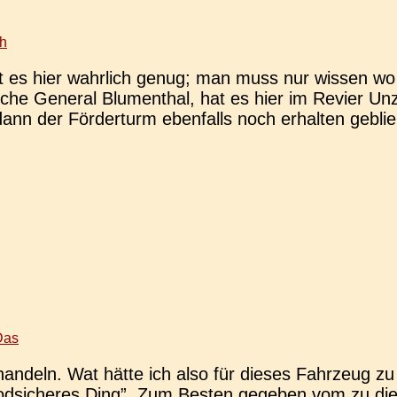
h
gibt es hier wahr­lich genug; man muss nur wissen 
Zeche Gene­ral Blu­men­thal, hat es hier im Revier 
ann der För­der­turm eben­falls noch erhal­ten geblie
Das
r­han­deln. Wat hätte ich also für dieses Fahr­zeug zu 
i­che­res Ding”. Zum Besten gege­ben vom zu diesem