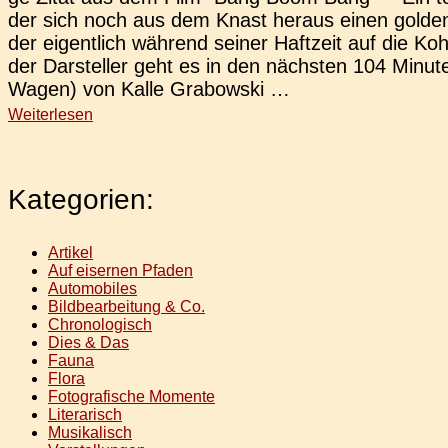
der sich noch aus dem Knast heraus einen gol­de­n
der eigent­lich wäh­rend seiner Haft­zeit auf die Kohl
der Dar­stel­ler geht es in den nächs­ten 104 Minu­
Wagen) von Kalle Grabowski …
Weiterlesen
Kategorien:
Artikel
Auf eisernen Pfaden
Automobiles
Bildbearbeitung & Co.
Chronologisch
Dies & Das
Fauna
Flora
Fotografische Momente
Literarisch
Musikalisch