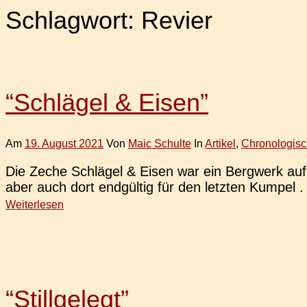
Schlagwort:
Revier
“Schlägel & Eisen”
Am
19. August 2021
Von
Maic Schulte
In
Artikel
,
Chronologisc
Die Zeche Schlä­gel & Eisen war ein Berg­werk auf
aber auch dort end­gül­tig für den letz­ten Kumpel .
Weiterlesen
“Stillgelegt”