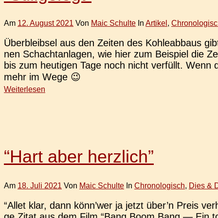
Am
12. August 2021
Von
Maic Schulte
In
Artikel
,
Chronologisc
Über­bleib­sel aus den Zeiten des Koh­le­ab­baus 
nen Schacht­an­la­gen, wie hier zum Bei­spiel die 
bis zum heu­ti­gen Tage noch nicht ver­füllt. Wenn d
mehr im Wege 😉
Weiterlesen
“Hart aber herzlich”
Am
18. Juli 2021
Von
Maic Schulte
In
Chronologisch
,
Dies & 
“Allet klar, dann kön­n’­wer ja jetzt über’n Preis ve
ge Zitat aus dem Film “Bang Boom Bang — Ein tod­s