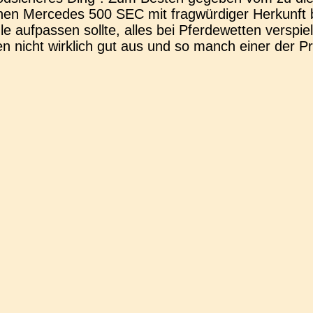
en Mer­ce­des 500 SEC mit frag­wür­di­ger Her­kunft
e auf­pas­sen sollte, alles bei Pfer­de­wet­ten ver­spi
ten nicht wirk­lich gut aus und so manch einer der Pr