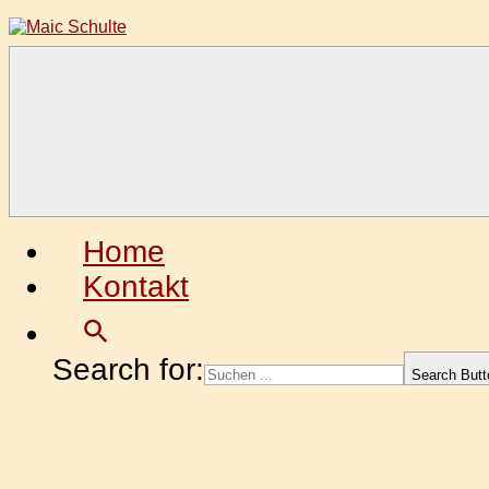
Zum
Inhalt
springen
Maic
Fotografie
Schulte
aus
Leidenschaft
Home
Kontakt
Search for:
Search Butt