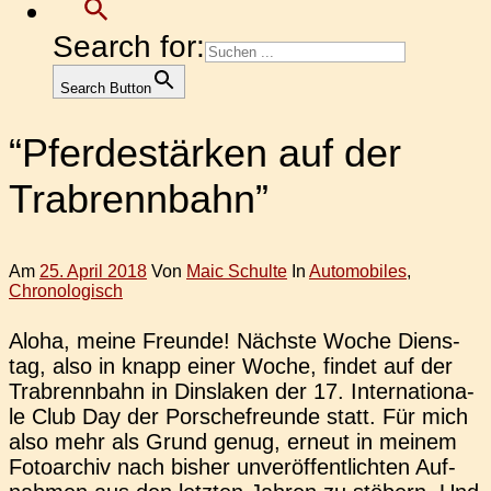
Search for:
Search Button
“Pferdestärken auf der
Trabrennbahn”
Am
25. April 2018
Von
Maic Schulte
In
Automobiles
,
Chronologisch
Aloha, meine Freun­de! Nächs­te Woche Diens­
tag, also in knapp einer Woche, findet auf der
Trab­renn­bahn in Dins­la­ken der 17. Inter­na­tio­na­
le Club Day der Por­schefreun­de statt. Für mich
also mehr als Grund genug, erneut in meinem
Foto­ar­chiv nach bisher unver­öf­fent­lich­ten Auf­