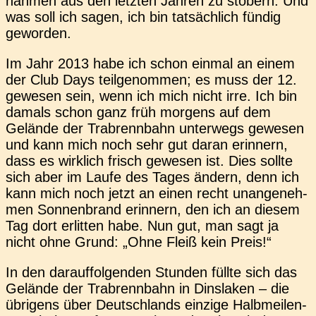
nah­men aus den letz­ten Jahren zu stö­bern. Und
was soll ich sagen, ich bin tat­säch­lich fündig
geworden.
Im Jahr 2013 habe ich schon einmal an einem
der Club Days teil­ge­nom­men; es muss der 12.
gewe­sen sein, wenn ich mich nicht irre. Ich bin
damals schon ganz früh mor­gens auf dem
Gelän­de der Trab­renn­bahn unter­wegs gewe­sen
und kann mich noch sehr gut daran erin­nern,
dass es wirk­lich frisch gewe­sen ist. Dies sollte
sich aber im Laufe des Tages ändern, denn ich
kann mich noch jetzt an einen recht unan­ge­neh­
men Son­nen­brand erin­nern, den ich an diesem
Tag dort erlit­ten habe. Nun gut, man sagt ja
nicht ohne Grund: „Ohne Fleiß kein Preis!“
In den dar­auf­fol­gen­den Stun­den füllte sich das
Gelän­de der Trab­renn­bahn in Dins­la­ken – die
übri­gens über Deutsch­lands ein­zi­ge Halb­mei­len-