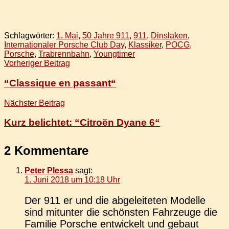
Schlagwörter:
1. Mai
,
50 Jahre 911
,
911
,
Dinslaken
,
Internationaler Porsche Club Day
,
Klassiker
,
POCG
,
Porsche
,
Trabrennbahn
,
Youngtimer
Beitragsnavigation
Vorheriger Beitrag
“Classique en passant“
Nächster Beitrag
Kurz belichtet: “Citroën Dyane 6“
2 Kommentare
Peter Plessa
sagt:
1. Juni 2018 um 10:18 Uhr
Der 911 er und die abge­lei­te­ten Model­le
sind mit­un­ter die schöns­ten Fahr­zeu­ge die
Fami­lie Por­sche ent­wi­ckelt und gebaut