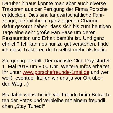
Dar­über hinaus konnte man aber auch diver­se
Trak­to­ren aus der Fer­ti­gung der Firma Por­sche
ent­de­cken. Dies sind land­wirt­schaft­li­che Fahr­
zeu­ge, die mit ihrem ganz eige­nen Charme
dafür gesorgt haben, dass sich bis zum heu­ti­gen
Tage eine sehr große Fan Base um deren
Restau­ra­ti­on und Erhalt bemüht ist. Und ganz
ehr­lich? Ich kann es nur zu gut ver­ste­hen, finde
ich diese Trak­to­ren doch selbst mehr als kultig.
So, genug erzählt. Der nächs­te Club Day star­tet
1. Mai 2018 um 8:00 Uhr. Wei­te­re Infos erhal­tet
Ihr unter
www.porschefreunde-1mai.de
und wer
weiß, even­tu­ell laufen wir uns ja vor Ort über
den Weg ;-)
Bis dahin wün­sche ich viel Freude beim Betrach­
ten der Fotos und ver­blei­be mit einem freund­li­
chen „Stay Tuned!“