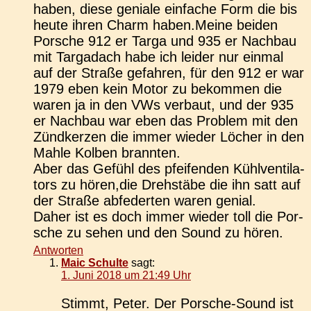
haben, diese genia­le ein­fa­che Form die bis
heute ihren Charm haben.Meine beiden
Por­sche 912 er Targa und 935 er Nach­bau
mit Targ­adach habe ich leider nur einmal
auf der Straße gefah­ren, für den 912 er war
1979 eben kein Motor zu bekom­men die
waren ja in den VWs ver­baut, und der 935
er Nach­bau war eben das Pro­blem mit den
Zünd­ker­zen die immer wieder Löcher in den
Mahle Kolben brannten.
Aber das Gefühl des pfei­fen­den Kühl­ven­ti­la­
tors zu hören,die Dreh­stä­be die ihn satt auf
der Straße abfe­der­ten waren genial.
Daher ist es doch immer wieder toll die Por­
sche zu sehen und den Sound zu hören.
Antworten
Maic Schulte
sagt:
1. Juni 2018 um 21:49 Uhr
Stimmt, Peter. Der Por­sche-Sound ist