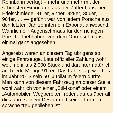
Renn­bahn ver­fügt – mehr und mehr mit den
schöns­ten Expo­na­ten aus der Zuffen­hau­se­ner
Edel­schmie­de. 911er, 924er, 928er, 356er,
964er, … — gefühlt war von jedem Por­sche aus
den letz­ten Jahr­zehn­ten ein Expo­nat anwe­send.
Wahr­lich ein Augen­schmaus für den rich­ti­gen
Por­sche-Lieb­ha­ber; von dem Ohren­schmaus
einmal ganz abgesehen.
Ange­reist waren an diesem Tag übri­gens so
einige Fahr­zeu­ge. Laut offi­zi­el­ler Zäh­lung wohl
weit mehr als 2.000 Stück und dar­un­ter natür­lich
auch jede Menge 911er. Das Fahr­zeug, wel­ches
im Jahr 2013 sein 50. Jubi­lä­um feiern durfte.
Man kann von diesem Fahr­zeug an dieser Stelle
wohl wahr­lich von einer „Stil-Ikone“ oder einem
„Auto­mo­bi­len Weg­be­rei­ter“ reden, da es über all
die Jahre seinem Design und seiner For­men­
spra­che treu geblie­ben ist.