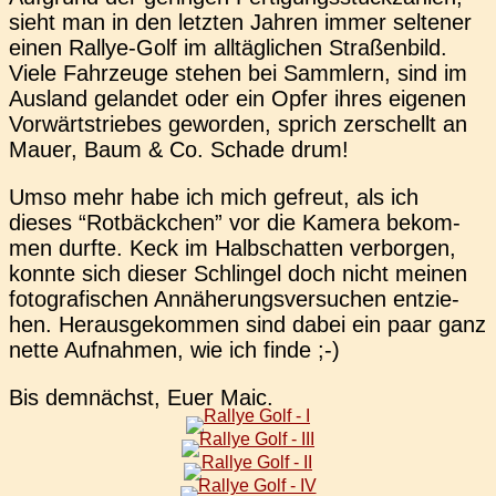
sieht man in den letz­ten Jahren immer sel­te­ner
einen Rallye-Golf im all­täg­li­chen Stra­ßen­bild.
Viele Fahr­zeu­ge stehen bei Samm­lern, sind im
Aus­land gelan­det oder ein Opfer ihres eige­nen
Vor­wärts­trie­bes gewor­den, sprich zer­schellt an
Mauer, Baum & Co. Schade drum!
Umso mehr habe ich mich gefreut, als ich
dieses “Rot­bäck­chen” vor die Kamera bekom­
men durfte. Keck im Halb­schat­ten ver­bor­gen,
konnte sich dieser Schlin­gel doch nicht meinen
foto­gra­fi­schen Annä­he­rungs­ver­su­chen ent­zie­
hen. Her­aus­ge­kom­men sind dabei ein paar ganz
nette Auf­nah­men, wie ich finde ;-)
Bis dem­nächst, Euer Maic.