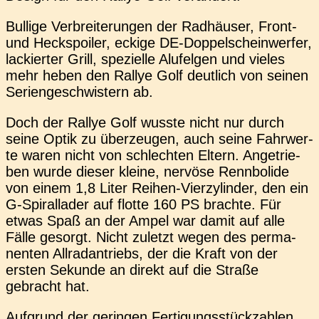
Bul­li­ge Ver­brei­te­run­gen der Rad­häu­ser, Front-
und Heck­spoi­ler, eckige DE-Dop­pel­schein­wer­fer,
lackier­ter Grill, spe­zi­el­le Alu­fel­gen und vieles
mehr heben den Rallye Golf deut­lich von seinen
Seri­en­ge­schwis­tern ab.
Doch der Rallye Golf wusste nicht nur durch
seine Optik zu über­zeu­gen, auch seine Fahr­wer­
te waren nicht von schlech­ten Eltern. Ange­trie­
ben wurde dieser kleine, ner­vö­se Renn­bo­li­de
von einem 1,8 Liter Reihen-Vier­zy­lin­der, den ein
G‑Spirallader auf flotte 160 PS brach­te. Für
etwas Spaß an der Ampel war damit auf alle
Fälle gesorgt. Nicht zuletzt wegen des per­ma­
nen­ten All­rad­an­triebs, der die Kraft von der
ersten Sekun­de an direkt auf die Straße
gebracht hat.
Auf­grund der gerin­gen Fer­ti­gungs­stück­zah­len,