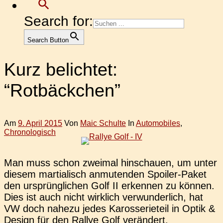
Search for:
Search Button
Kurz belichtet:
“Rotbäckchen”
Am
9. April 2015
Von
Maic Schulte
In
Automobiles
,
Chronologisch
Man muss schon zwei­mal hin­schau­en, um unter
diesem mar­tia­lisch anmu­ten­den Spoi­ler-Paket
den ursprüng­li­chen Golf II erken­nen zu können.
Dies ist auch nicht wirk­lich ver­wun­der­lich, hat
VW doch nahezu jedes Karos­se­rie­teil in Optik &
Design für den Rallye Golf verändert.