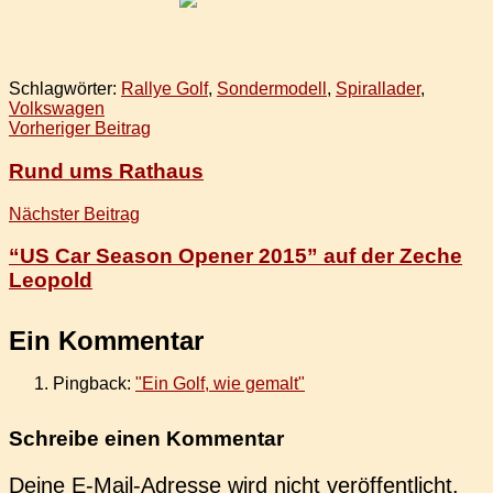
Schlagwörter:
Rallye Golf
,
Sondermodell
,
Spirallader
,
Volkswagen
Beitragsnavigation
Vorheriger Beitrag
Rund ums Rathaus
Nächster Beitrag
“US Car Season Opener 2015” auf der Zeche
Leopold
Ein Kommentar
Pingback:
"Ein Golf, wie gemalt"
Schreibe einen Kommentar
Deine E-Mail-Adresse wird nicht veröffentlicht.