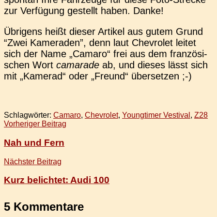
zur Ver­fü­gung gestellt haben. Danke!
Übri­gens heißt dieser Arti­kel aus gutem Grund
“Zwei Kame­ra­den”, denn laut Che­vro­let leitet
sich der Name „Camaro“ frei aus dem fran­zö­si­
schen Wort
cama­ra­de
ab, und dieses lässt sich
mit „Kame­rad“ oder „Freund“ übersetzen ;-)
Schlagwörter:
Camaro
,
Chevrolet
,
Youngtimer Vestival
,
Z28
Beitragsnavigation
Vorheriger Beitrag
Nah und Fern
Nächster Beitrag
Kurz belichtet: Audi 100
5 Kommentare