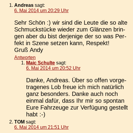
Andreas
sagt:
6. Mai 2014 um 20:29 Uhr
Sehr Schön :) wir sind die Leute die so alte
Schmuck­stü­cke wieder zum Glän­zen brin­
gen aber du bist der­je­ni­ge der so was Per­
fekt in Szene setzen kann, Respekt!
Gruß Andy
Antworten
Maic Schulte
sagt:
6. Mai 2014 um 20:52 Uhr
Danke, Andre­as. Über so offen vor­ge­
tra­ge­nes Lob freue ich mich natür­lich
ganz beson­ders. Danke auch noch
einmal dafür, dass Ihr mir so spon­tan
Eure Fahr­zeu­ge zur Ver­fü­gung gestellt
habt :-)
TOM
sagt:
6. Mai 2014 um 21:51 Uhr