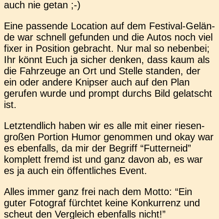
auch nie getan ;-)
Eine pas­sen­de Loca­ti­on auf dem Fes­ti­val-Gelän­
de war schnell gefun­den und die Autos noch viel
fixer in Posi­ti­on gebracht. Nur mal so neben­bei;
Ihr könnt Euch ja sicher denken, dass kaum als
die Fahr­zeu­ge an Ort und Stelle stan­den, der
ein oder andere Knip­ser auch auf den Plan
geru­fen wurde und prompt durchs Bild gelatscht
ist.
Letzt­end­lich haben wir es alle mit einer rie­sen­
gro­ßen Por­ti­on Humor genom­men und okay war
es eben­falls, da mir der Begriff “Fut­ter­neid”
kom­plett fremd ist und ganz davon ab, es war
es ja auch ein öffent­li­ches Event.
Alles immer ganz frei nach dem Motto: “Ein
guter Foto­graf fürch­tet keine Kon­kur­renz und
scheut den Ver­gleich eben­falls nicht!”