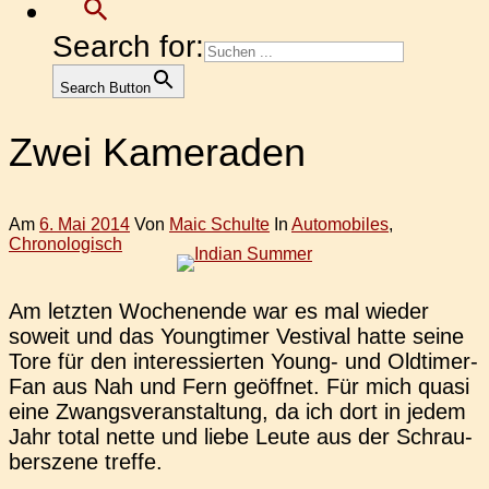
Search for:
Search Button
Zwei Kameraden
Am
6. Mai 2014
Von
Maic Schulte
In
Automobiles
,
Chronologisch
Am letz­ten Wochen­en­de war es mal wieder
soweit und das Young­timer Ves­ti­val hatte seine
Tore für den inter­es­sier­ten Young- und Old­ti­mer-
Fan aus Nah und Fern geöff­net. Für mich quasi
eine Zwangs­ver­an­stal­tung, da ich dort in jedem
Jahr total nette und liebe Leute aus der Schrau­
ber­sze­ne treffe.