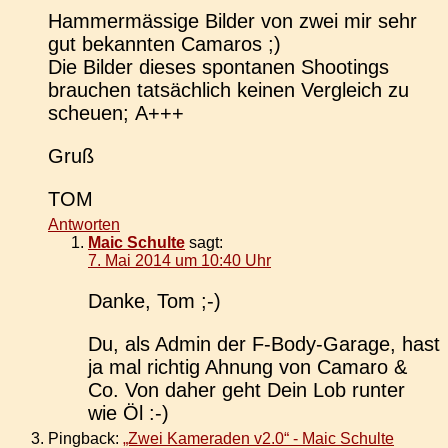
Ham­mer­mäs­si­ge Bilder von zwei mir sehr
gut bekann­ten Camaros ;)
Die Bilder dieses spon­ta­nen Shoo­tings
brau­chen tat­säch­lich keinen Ver­gleich zu
scheu­en; A+++
Gruß
TOM
Antworten
Maic Schulte
sagt:
7. Mai 2014 um 10:40 Uhr
Danke, Tom ;-)
Du, als Admin der F‑Body-Garage, hast
ja mal rich­tig Ahnung von Camaro &
Co. Von daher geht Dein Lob runter
wie Öl :-)
Pingback:
„Zwei Kameraden v2.0“ - Maic Schulte