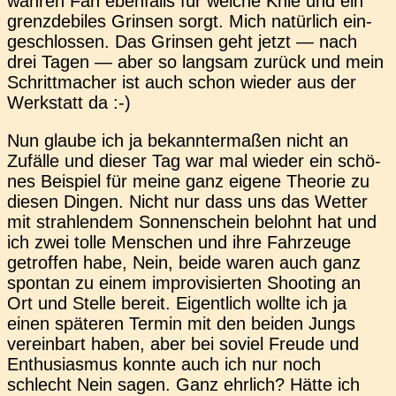
wahren Fan eben­falls für weiche Knie und ein
grenz­de­bi­les Grin­sen sorgt. Mich natür­lich ein­
ge­schlos­sen. Das Grin­sen geht jetzt — nach
drei Tagen — aber so lang­sam zurück und mein
Schritt­ma­cher ist auch schon wieder aus der
Werk­statt da :-)
Nun glaube ich ja bekann­ter­ma­ßen nicht an
Zufäl­le und dieser Tag war mal wieder ein schö­
nes Bei­spiel für meine ganz eigene Theo­rie zu
diesen Dingen. Nicht nur dass uns das Wetter
mit strah­len­dem Son­nen­schein belohnt hat und
ich zwei tolle Men­schen und ihre Fahr­zeu­ge
getrof­fen habe, Nein, beide waren auch ganz
spon­tan zu einem impro­vi­sier­ten Shoo­ting an
Ort und Stelle bereit. Eigent­lich wollte ich ja
einen spä­te­ren Termin mit den beiden Jungs
ver­ein­bart haben, aber bei soviel Freude und
Enthu­si­as­mus konnte auch ich nur noch
schlecht Nein sagen. Ganz ehr­lich? Hätte ich