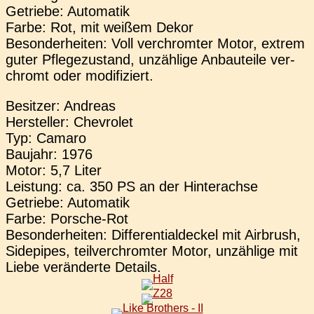
Getrie­be: Auto­ma­tik
Farbe: Rot, mit weißem Dekor
Beson­der­hei­ten: Voll ver­chrom­ter Motor, extrem
guter Pfle­ge­zu­stand, unzäh­li­ge Anbau­tei­le ver­
chromt oder modifiziert.
Besit­zer: Andre­as
Her­stel­ler: Che­vro­let
Typ: Camaro
Bau­jahr: 1976
Motor: 5,7 Liter
Leis­tung: ca. 350 PS an der Hin­ter­ach­se
Getrie­be: Auto­ma­tik
Farbe: Por­sche-Rot
Beson­der­hei­ten: Dif­fe­ren­ti­al­de­ckel mit Air­brush,
Side­pipes, teil­ver­chrom­ter Motor, unzäh­li­ge mit
Liebe ver­än­der­te Details.