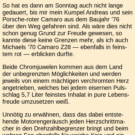
So hat es dann am Sonn­tag auch nicht lange
gedau­ert, bis mir mein Kumpel Andre­as und sein
Por­sche-roter Camaro aus dem Bau­jahr ’76
über den Weg gefah­ren sind. Als wäre dies nicht
schon genug Grund zur Freude gewe­sen, so
kannte diese keine Gren­zen mehr, als ich auch
Micha­els ’70 Camaro Z28 — eben­falls in feins­
tem rot — erbli­cken durfte.
Beide Chrom­ju­we­len kommen aus dem Land
der unbe­grenz­ten Mög­lich­kei­ten und werden
jeweils von einem mäch­ti­gen ver­chrom­ten Herz
ange­trie­ben, wel­ches bei jedem eiser­nen Puls­
schlag 5,7 Liter feins­tes Inha­lat in pure Lebens­
freu­de umzu­set­zen weiß.
Unnö­tig zu erwäh­nen, dass das dabei ent­ste­
hen­de Moto­ren­ge­räusch jeden Herz­schritt­ma­
cher in den Dreh­zahl­be­gren­zer bringt und beim