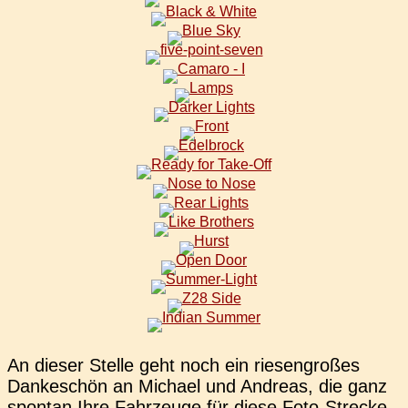
An dieser Stelle geht noch ein rie­sen­gro­ßes
Dan­ke­schön an Micha­el und Andre­as, die ganz
spon­tan Ihre Fahr­zeu­ge für diese Foto-Stre­cke