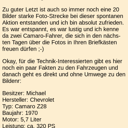
Zu guter Letzt ist auch so immer noch eine 20
Bilder starke Foto-Stre­cke bei dieser spon­ta­nen
Aktion ent­stan­den und ich bin abso­lut zufrie­den.
Es war ent­spannt, es war lustig und ich kenne
da zwei Camaro-Fahrer, die sich in den nächs­
ten Tagen über die Fotos in Ihren Brief­käs­ten
freuen dürfen ;-)
Okay, für die Tech­nik-Inter­es­sier­ten gibt es hier
noch ein paar Fakten zu den Fahr­zeu­gen und
danach geht es direkt und ohne Umwege zu den
Bildenr:
Besit­zer: Micha­el
Her­stel­ler: Che­vro­let
Typ: Camaro Z28
Bau­jahr: 1970
Motor: 5,7 Liter
Leis­tung: ca. 320 PS