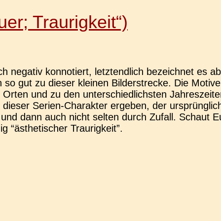
auer; Traurigkeit“)
 nega­tiv kon­no­tiert, letzt­end­lich bezeich­net es a
 gut zu dieser klei­nen Bil­der­stre­cke. Die Motiv
 Orten und zu den unter­schied­lichs­ten Jah­res­zei­t
h dieser Serien-Cha­rak­­ter erge­ben, der ursprüng­li
und dann auch nicht selten durch Zufall. Schaut Euch
 “ästhe­ti­scher Traurigkeit”.