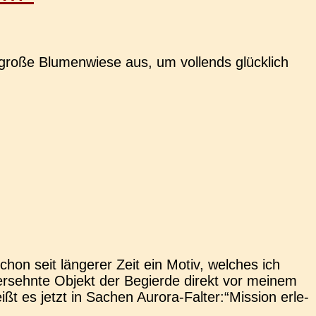
roße Blu­men­wie­se aus, um voll­ends glück­lich
n seit län­ge­rer Zeit ein Motiv, wel­ches ich
ersehn­te Objekt der Begier­de direkt vor meinem
eißt es jetzt in Sachen Aurora-Falter:“Mission erle­