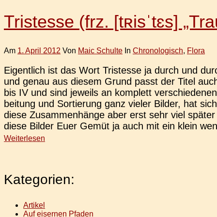
Tristesse (frz. [tʀisˈtɛs] „Tr
Am
1. April 2012
Von
Maic Schulte
In
Chronologisch
,
Flora
Eigent­lich ist das Wort Tris­tesse ja durch und durch
und genau aus diesem Grund passt der Titel auch so
bis IV und sind jeweils an kom­plett ver­schie­de­nen
bei­tung und Sor­tie­rung ganz vieler Bilder, hat sic
diese Zusam­men­hän­ge aber erst sehr viel später 
diese Bilder Euer Gemüt ja auch mit ein klein wenig
Weiterlesen
Kategorien:
Artikel
Auf eisernen Pfaden