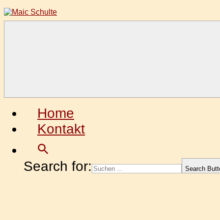
Zum
Inhalt
springen
Maic
Fotografie
Schulte
aus
Leidenschaft
Home
Kontakt
Search for:
Search Butt