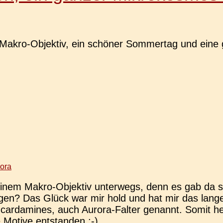
akro-Objek­­tiv, ein schö­ner Som­mer­tag und eine g
lora
em Makro-Objek­­tiv unter­wegs, denn es gab da scho
sagen? Das Glück war mir hold und hat mir das lang­
s car­da­mi­nes, auch Aurora-Falter genannt. Somit h
e Motive entstanden ;-)