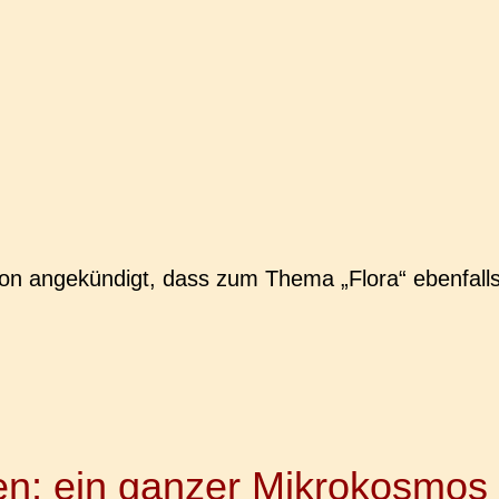
chon ange­kün­digt, dass zum Thema „Flora“ eben­falls
en; ein ganzer Mikrokosmos