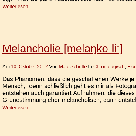
Weiterlesen
Melancholie [melaŋkoˈliː]
Am
10. Oktober 2012
Von
Maic Schulte
In
Chronologisch
,
Flo
Das Phä­no­men, dass die geschaf­fe­nen Werke je na
Mensch, denn schließ­lich geht es mir als Foto­g
ent­ste­hen auch garan­tiert Auf­nah­men, die dies
Grund­stim­mung eher melan­cho­lisch, dann ent­ste­
Weiterlesen