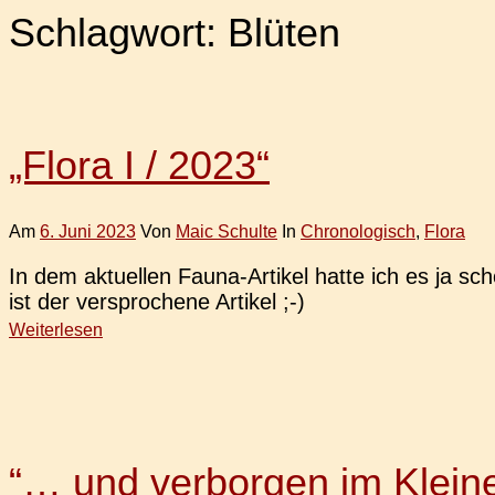
Schlagwort:
Blüten
„Flora I / 2023“
Am
6. Juni 2023
Von
Maic Schulte
In
Chronologisch
,
Flora
In dem aktu­el­len Fauna-Arti­kel hatte ich es ja s
ist der ver­spro­che­ne Artikel ;-)
Weiterlesen
“… und verborgen im Klein