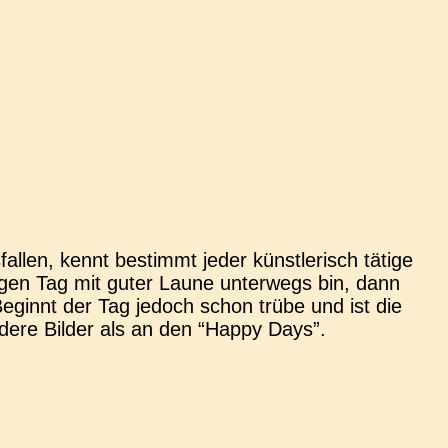
l­len, kennt bestimmt jeder künst­le­risch tätige
­gen Tag mit guter Laune unter­wegs bin, dann
Beginnt der Tag jedoch schon trübe und ist die
n­de­re Bilder als an den “Happy Days”.