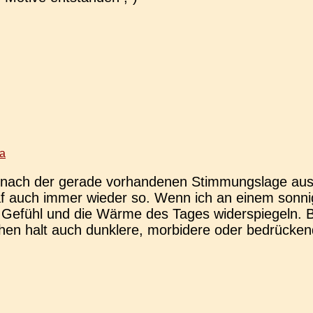
ra
ch der gerade vor­han­de­nen Stim­mungs­la­ge aus­fa
raf auch immer wieder so. Wenn ich an einem son­ni
es Gefühl und die Wärme des Tages wider­spie­geln. 
hen halt auch dunk­le­re, mor­bi­de­re oder bedrü­cke