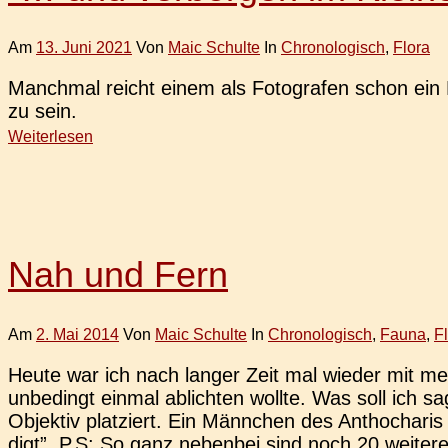
Am
13. Juni 2021
Von
Maic Schulte
In
Chronologisch
,
Flora
Manch­mal reicht einem als Foto­gra­fen schon ein M
zu sein.
Weiterlesen
Nah und Fern
Am
2. Mai 2014
Von
Maic Schulte
In
Chronologisch
,
Fauna
,
F
Heute war ich nach langer Zeit mal wieder mit mein
unbe­dingt einmal ablich­ten wollte. Was soll ich 
Objek­tiv plat­ziert. Ein Männ­chen des Anthoch­ari
digt”. P.S: So ganz neben­bei sind noch 20 wei­te­r