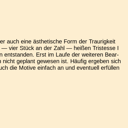
ber auch eine ästhe­ti­sche Form der Trau­rig­keit
e — vier Stück an der Zahl — heißen Tris­tesse I
en ent­stan­den. Erst im Laufe der wei­te­ren Bear­
ch nicht geplant gewe­sen ist. Häufig erge­ben sich
 die Motive ein­fach an und even­tu­ell erfül­len