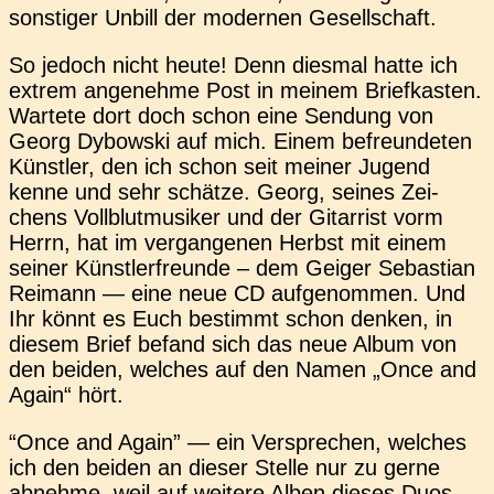
sons­ti­ger Unbill der moder­nen Gesellschaft.
So jedoch nicht heute! Denn dies­mal hatte ich
extrem ange­neh­me Post in meinem Brief­kas­ten.
War­te­te dort doch schon eine Sen­dung von
Georg Dybow­ski auf mich. Einem befreun­de­ten
Künst­ler, den ich schon seit meiner Jugend
kenne und sehr schät­ze. Georg, seines Zei­
chens Voll­blut­mu­si­ker und der Gitar­rist vorm
Herrn, hat im ver­gan­ge­nen Herbst mit einem
seiner Künst­ler­freun­de – dem Geiger Sebas­ti­an
Rei­mann — eine neue CD auf­ge­nom­men. Und
Ihr könnt es Euch bestimmt schon denken, in
diesem Brief befand sich das neue Album von
den beiden, wel­ches auf den Namen „Once and
Again“ hört.
“Once and Again” — ein Ver­spre­chen, wel­ches
ich den beiden an dieser Stelle nur zu gerne
abneh­me, weil auf wei­te­re Alben dieses Duos