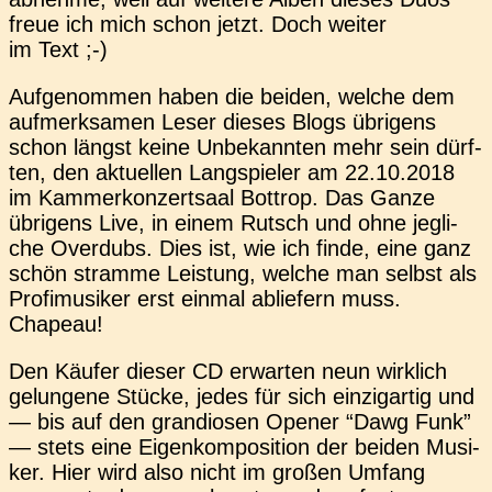
freue ich mich schon jetzt. Doch weiter
im Text ;-)
Auf­ge­nom­men haben die beiden, welche dem
auf­merk­sa­men Leser dieses Blogs übri­gens
schon längst keine Unbe­kann­ten mehr sein dürf­
ten, den aktu­el­len Lang­spie­ler am 22.10.2018
im Kam­mer­kon­zert­saal Bot­trop. Das Ganze
übri­gens Live, in einem Rutsch und ohne jeg­li­
che Over­dubs. Dies ist, wie ich finde, eine ganz
schön stram­me Leis­tung, welche man selbst als
Pro­fi­mu­si­ker erst einmal ablie­fern muss.
Chapeau!
Den Käufer dieser CD erwar­ten neun wirk­lich
gelun­ge­ne Stücke, jedes für sich ein­zig­ar­tig und
— bis auf den gran­dio­sen Opener “Dawg Funk”
— stets eine Eigen­kom­po­si­ti­on der beiden Musi­
ker. Hier wird also nicht im großen Umfang