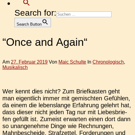
Search for:
Search Button
“Once and Again“
Am
27. Februar 2019
Von
Maic Schulte
In
Chronologisch
,
Musikalisch
Wer kennt dies nicht? Zum Brief­kas­ten geht
man eigent­lich immer mit gemisch­ten Gefüh­len,
da einem die lebens­lan­ge Erfah­rung gelehrt hat,
dass dieser nicht jeden Tag nur mit Lie­bes­brie­
fen gefüllt ist. Zumeist erwar­ten einen dort dann
so unan­ge­neh­me Dinge wie Rech­nun­gen,
Mahn­be­schei­de, Straf­zet­tel, For­de­run­gen und