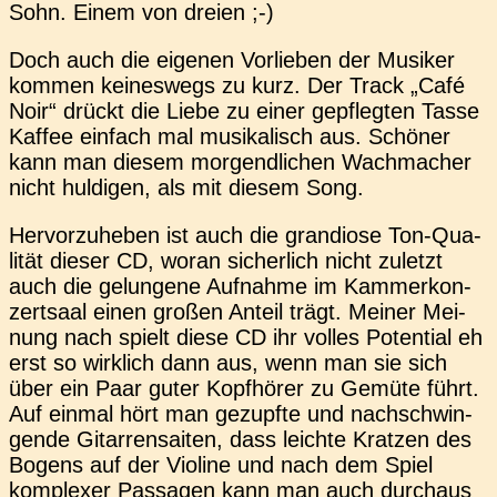
Sohn. Einem von dreien ;-)
Doch auch die eige­nen Vor­lie­ben der Musi­ker
kommen kei­nes­wegs zu kurz. Der Track „Café
Noir“ drückt die Liebe zu einer gepfleg­ten Tasse
Kaffee ein­fach mal musi­ka­lisch aus. Schö­ner
kann man diesem mor­gend­li­chen Wach­ma­cher
nicht hul­di­gen, als mit diesem Song.
Her­vor­zu­he­ben ist auch die gran­dio­se Ton-Qua­
li­tät dieser CD, woran sicher­lich nicht zuletzt
auch die gelun­ge­ne Auf­nah­me im Kam­mer­kon­
zert­saal einen großen Anteil trägt. Meiner Mei­
nung nach spielt diese CD ihr volles Poten­ti­al eh
erst so wirk­lich dann aus, wenn man sie sich
über ein Paar guter Kopf­hö­rer zu Gemüte führt.
Auf einmal hört man gezupf­te und nach­schwin­
gen­de Gitar­ren­sai­ten, dass leich­te Krat­zen des
Bogens auf der Vio­li­ne und nach dem Spiel
kom­ple­xer Pas­sa­gen kann man auch durch­aus