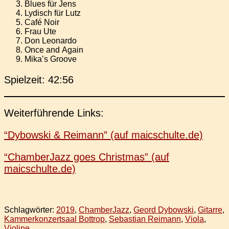
Blues für Jens
Lydisch für Lutz
Café Noir
Frau Ute
Don Leo­nar­do
Once and Again
Mika’s Groove
Spiel­zeit: 42:56
Wei­ter­füh­ren­de Links:
“Dybow­ski & Rei­mann” (auf maicschulte.de)
“Cham­ber­Jazz goes Christ­mas” (auf
maicschulte.de)
Schlagwörter:
2019
,
ChamberJazz
,
Geord Dybowski
,
Gitarre
,
Kammerkonzertsaal Bottrop
,
Sebastian Reimann
,
Viola
,
Violine