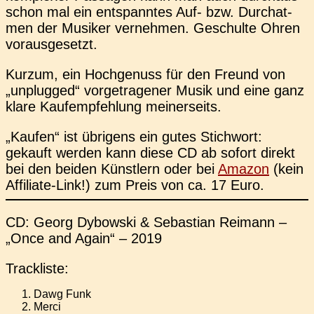
schon mal ein ent­spann­tes Auf- bzw. Durch­at­
men der Musi­ker ver­neh­men. Geschul­te Ohren
vorausgesetzt.
Kurzum, ein Hoch­ge­nuss für den Freund von
„unplug­ged“ vor­ge­tra­ge­ner Musik und eine ganz
klare Kauf­emp­feh­lung meinerseits.
„Kaufen“ ist übri­gens ein gutes Stich­wort:
gekauft werden kann diese CD ab sofort direkt
bei den beiden Künst­lern oder bei
Amazon
(kein
Affi­lia­te-Link!) zum Preis von ca. 17 Euro.
CD: Georg Dybow­ski & Sebas­ti­an Rei­mann –
„Once and Again“ – 2019
Track­lis­te:
Dawg Funk
Merci