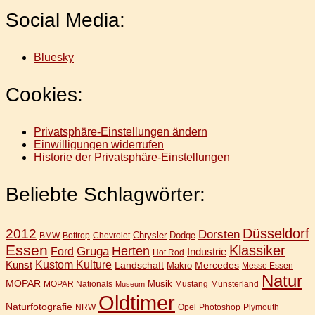
Social Media:
Bluesky
Cookies:
Privatsphäre-Einstellungen ändern
Einwilligungen widerrufen
Historie der Privatsphäre-Einstellungen
Beliebte Schlagwörter:
Düsseldorf
2012
Dorsten
Chrysler
Dodge
BMW
Bottrop
Chevrolet
Essen
Klassiker
Gruga
Herten
Ford
Industrie
Hot Rod
Kunst
Kustom Kulture
Landschaft
Mercedes
Makro
Messe Essen
Natur
MOPAR
Musik
MOPAR Nationals
Mustang
Münsterland
Museum
Oldtimer
Naturfotografie
NRW
Opel
Photoshop
Plymouth