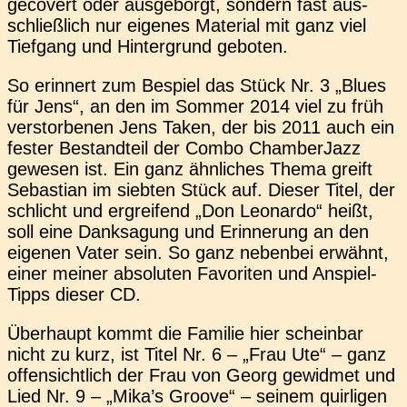
geco­vert oder aus­ge­borgt, son­dern fast aus­
schließ­lich nur eige­nes Mate­ri­al mit ganz viel
Tief­gang und Hin­ter­grund geboten.
So erin­nert zum Bespiel das Stück Nr. 3 „Blues
für Jens“, an den im Sommer 2014 viel zu früh
ver­stor­be­nen Jens Taken, der bis 2011 auch ein
fester Bestand­teil der Combo Cham­ber­Jazz
gewe­sen ist. Ein ganz ähn­li­ches Thema greift
Sebas­ti­an im sieb­ten Stück auf. Dieser Titel, der
schlicht und ergrei­fend „Don Leo­nar­do“ heißt,
soll eine Dank­sa­gung und Erin­ne­rung an den
eige­nen Vater sein. So ganz neben­bei erwähnt,
einer meiner abso­lu­ten Favo­ri­ten und Anspiel-
Tipps dieser CD.
Über­haupt kommt die Fami­lie hier schein­bar
nicht zu kurz, ist Titel Nr. 6 – „Frau Ute“ – ganz
offen­sicht­lich der Frau von Georg gewid­met und
Lied Nr. 9 – „Mika’s Groove“ – seinem quir­li­gen