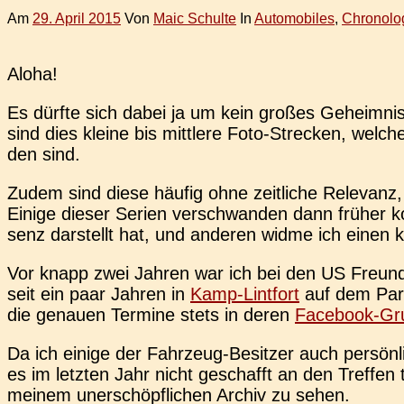
Am
29. April 2015
Von
Maic Schulte
In
Automobiles
,
Chronolo
Aloha!
Es dürfte sich dabei ja um kein großes Geheim­nis 
sind dies kleine bis mitt­le­re Foto-Stre­cken, welch
den sind.
Zudem sind diese häufig ohne zeit­li­che Rele­vanz,
Einige dieser Serien ver­schwan­den dann früher kom
senz dar­stellt hat, und ande­ren widme ich einen kl
Vor knapp zwei Jahren war ich bei den US Freun­den
seit ein paar Jahren in
Kamp-Lint­fort
auf dem Park­
die genau­en Ter­mi­ne stets in deren
Face­book-Gr
Da ich einige der Fahr­zeug-Besit­zer auch per­sön­l
es im letz­ten Jahr nicht geschafft an den Tref­fen t
meinem uner­schöpf­li­chen Archiv zu sehen.