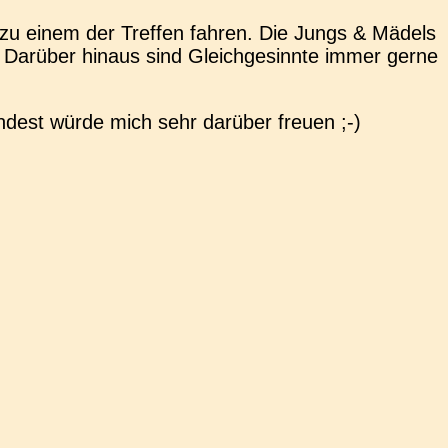
an zu einem der Tref­fen fahren. Die Jungs & Mädels
 Dar­über hinaus sind Gleich­ge­sinn­te immer gerne
n­dest würde mich sehr dar­über freuen ;-)