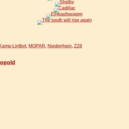
Kamp-Lintfort
,
MOPAR
,
Niederrhein
,
Z28
eopold
!