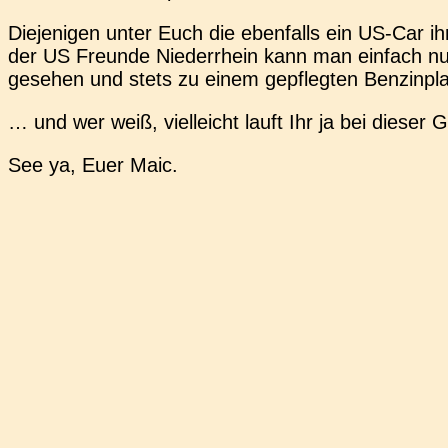
Die­je­ni­gen unter Euch die eben­falls ein US-Car
der US Freun­de Nie­der­rhein kann man ein­fach nu
gese­hen und stets zu einem gepfleg­ten Ben­zin­p
… und wer weiß, viel­leicht lauft Ihr ja bei diese
See ya, Euer Maic.