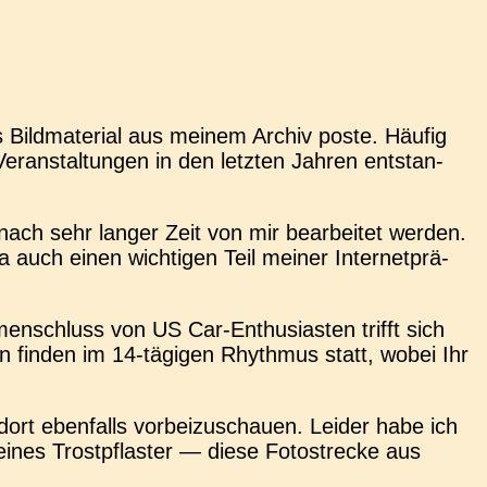
Bild­ma­te­ri­al aus meinem Archiv poste. Häufig
r­an­stal­tun­gen in den letz­ten Jahren ent­stan­
 nach sehr langer Zeit von mir bear­bei­tet werden.
auch einen wich­ti­gen Teil meiner Inter­net­prä­
­schluss von US Car-Enthu­si­as­ten trifft sich
n finden im 14-tägi­gen Rhyth­mus statt, wobei Ihr
rt eben­falls vor­bei­zu­schau­en. Leider habe ich
i­nes Trost­pflas­ter — diese Foto­stre­cke aus