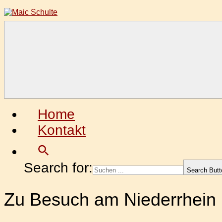
Zum
Inhalt
springen
Maic
Fotografie
Schulte
aus
Leidenschaft
Home
Kontakt
Search for:
Search Butt
Zu Besuch am Niederrhein