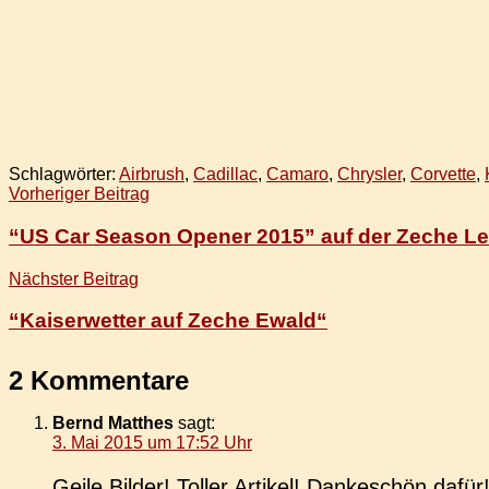
Schlagwörter:
Airbrush
,
Cadillac
,
Camaro
,
Chrysler
,
Corvette
,
Beitragsnavigation
Vorheriger Beitrag
“US Car Season Opener 2015” auf der Zeche L
Nächster Beitrag
“Kaiserwetter auf Zeche Ewald“
2 Kommentare
Bernd Matthes
sagt:
3. Mai 2015 um 17:52 Uhr
Geile Bilder! Toller Arti­kel! Dan­ke­schön dafür