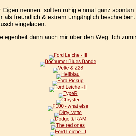
 ihr Eigen nennen, soll­ten ruhig einmal ganz spon­t
r als freund­lich & extrem umgäng­lich beschrei­ben.
lausch eingeladen.
r Gele­gen­heit dann auch mir über den Weg. Ich zumi