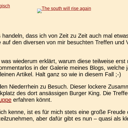
gisch
han­deln, dass ich von Zeit zu Zeit auch mal etwas 
e auf den diver­sen von mir besuch­ten Tref­fen und Ve
 was wie­der­um erklärt, warum diese teil­wei­se erst
­men­tar­los in der Gale­rie meines Blogs, welche ja 
ei­nen Arti­kel. Halt ganz so wie in diesem Fall ;-)
 Nie­der­rhein zu Besuch. Dieser locke­re Zusam­men
platz des dort ansäs­si­gen Burger King. Die Tref­fe
uppe
erfah­ren könnt.
ich kenne, ist es für mich stets eine große Freude do
eil­zu­neh­men, aber dafür gibt es nun – quasi als kle