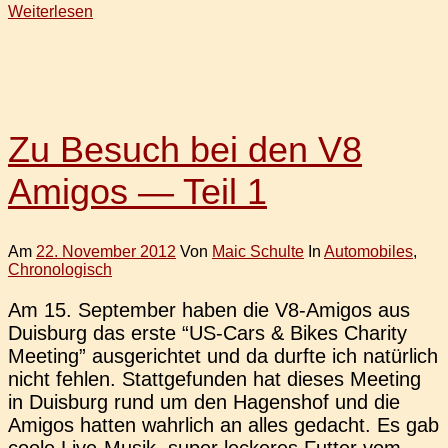
Weiterlesen
Zu Besuch bei den V8
Amigos — Teil 1
Am
22. November 2012
Von
Maic Schulte
In
Automobiles
,
Chronologisch
Am 15. Sep­tem­ber haben die V8-Amigos aus
Duis­burg das erste “US-Cars & Bikes Cha­ri­ty
Mee­ting” aus­ge­rich­tet und da durfte ich natür­lich
nicht fehlen. Statt­ge­fun­den hat dieses Mee­ting
in Duis­burg rund um den Hagens­hof und die
Amigos hatten wahr­lich an alles gedacht. Es gab
coole Live-Musik, super lecke­res Futter vom