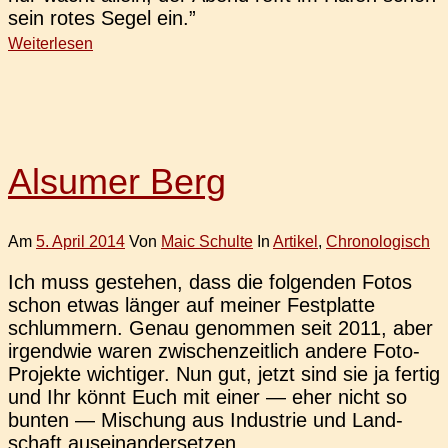
sein rotes Segel ein.”
Weiterlesen
Alsumer Berg
Am
5. April 2014
Von
Maic Schulte
In
Artikel
,
Chronologisch
Ich muss geste­hen, dass die fol­gen­den Fotos
schon etwas länger auf meiner Fest­plat­te
schlum­mern. Genau genom­men seit 2011, aber
irgend­wie waren zwi­schen­zeit­lich andere Foto-
Pro­­jek­­te wich­ti­ger. Nun gut, jetzt sind sie ja fertig
und Ihr könnt Euch mit einer — eher nicht so
bunten — Mischung aus Indus­trie und Land­
schaft auseinandersetzen.