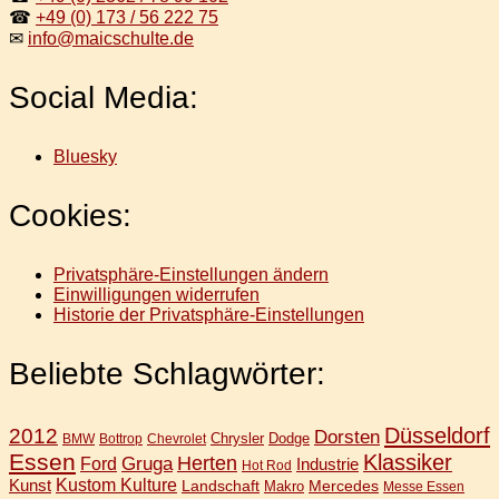
☎
+49 (0) 173 / 56 222 75
✉
info@maicschulte.de
Social Media:
Bluesky
Cookies:
Privatsphäre-Einstellungen ändern
Einwilligungen widerrufen
Historie der Privatsphäre-Einstellungen
Beliebte Schlagwörter:
Düsseldorf
2012
Dorsten
Chrysler
Dodge
BMW
Bottrop
Chevrolet
Essen
Klassiker
Gruga
Herten
Ford
Industrie
Hot Rod
Kunst
Kustom Kulture
Landschaft
Mercedes
Makro
Messe Essen