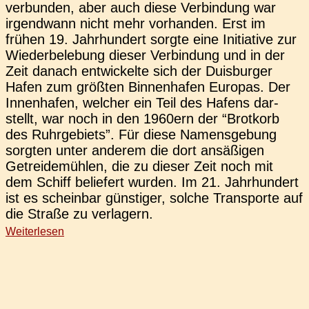
ver­bun­den, aber auch diese Ver­bin­dung war
irgend­wann nicht mehr vor­han­den. Erst im
frühen 19. Jahr­hun­dert sorgte eine Initia­ti­ve zur
Wie­der­be­le­bung dieser Ver­bin­dung und in der
Zeit danach ent­wi­ckel­te sich der Duis­bur­ger
Hafen zum größ­ten Bin­nen­ha­fen Euro­pas. Der
Innen­ha­fen, wel­cher ein Teil des Hafens dar­
stellt, war noch in den 1960ern der “Brot­korb
des Ruhr­ge­biets”. Für diese Namens­ge­bung
sorg­ten unter ande­rem die dort ansä­ßi­gen
Getrei­de­müh­len, die zu dieser Zeit noch mit
dem Schiff belie­fert wurden. Im 21. Jahr­hun­dert
ist es schein­bar güns­ti­ger, solche Trans­por­te auf
die Straße zu verlagern.
Weiterlesen