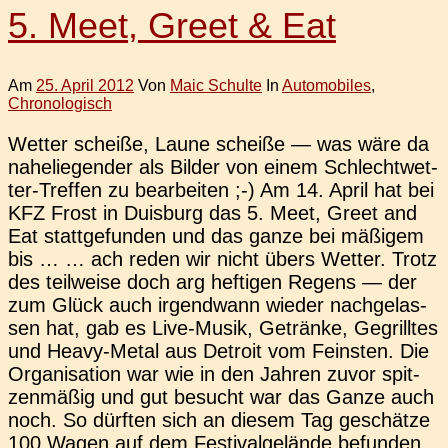
5. Meet, Greet & Eat
Am
25. April 2012
Von
Maic Schulte
In
Automobiles
,
Chronologisch
Wetter schei­ße, Laune schei­ße — was wäre da
nahe­lie­gen­der als Bilder von einem Schlech­t­­we­t­­
ter-Tre­f­­fen zu bear­bei­ten ;-) Am 14. April hat bei
KFZ Frost in Duis­burg das 5. Meet, Greet and
Eat statt­ge­fun­den und das ganze bei mäßi­gem
bis … … ach reden wir nicht übers Wetter. Trotz
des teil­wei­se doch arg hef­ti­gen Regens — der
zum Glück auch irgend­wann wieder nach­ge­las­
sen hat, gab es Live-Musik, Geträn­ke, Gegrill­tes
und Heavy-Metal aus Detroit vom Feins­ten. Die
Orga­ni­sa­ti­on war wie in den Jahren zuvor spit­
zen­mä­ßig und gut besucht war das Ganze auch
noch. So dürf­ten sich an diesem Tag geschät­ze
100 Wagen auf dem Fes­ti­val­ge­län­de befun­den