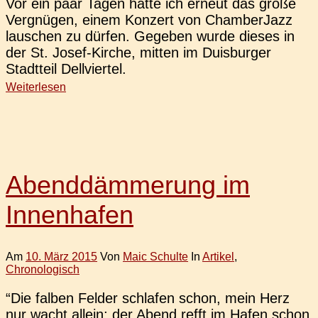
Vor ein paar Tagen hatte ich erneut das große
Ver­gnü­gen, einem Kon­zert von Cham­ber­Jazz
lau­schen zu dürfen. Gege­ben wurde dieses in
der St. Josef-Kirche, mitten im Duis­bur­ger
Stadt­teil Dellviertel.
Weiterlesen
Abenddämmerung im
Innenhafen
Am
10. März 2015
Von
Maic Schulte
In
Artikel
,
Chronologisch
“Die falben Felder schla­fen schon, mein Herz
nur wacht allein; der Abend refft im Hafen schon