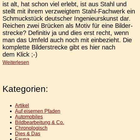
ist alt, hat schon viel erlebt, ist aus Stahl und
stellt mit ihrem ver­zweig­tem Stahl-Fach­­werk ein
Schmuck­stück deut­scher Inge­nieurs­kunst dar.
Rei­chen zwei Brü­cken als Motiv für eine Bil­der­
stre­cke? Defi­ni­tiv ja und dies erst recht, wenn
man das Umfeld auch noch mit ein­be­zieht. Die
kom­plet­te Bil­der­stre­cke gibt es hier nach
dem Klick ;-)
Weiterlesen
Kategorien:
Artikel
Auf eisernen Pfaden
Automobiles
Bildbearbeitung & Co.
Chronologisch
Dies & Das
Fauna