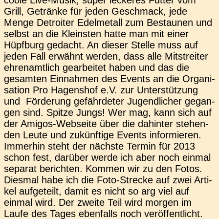
Grill, Geträn­ke für jeden Geschmack, jede
Menge Detroi­ter Edel­me­tall zum Bestau­nen und
selbst an die Kleins­ten hatte man mit einer
Hüpf­burg gedacht. An dieser Stelle muss auf
jeden Fall erwähnt werden, dass alle Mit­strei­ter
ehren­amt­lich gear­bei­tet haben und das die
gesam­ten Ein­nah­men des Events an die Orga­ni­
sa­ti­on Pro Hagens­hof e.V. zur Unter­stüt­zung
und För­de­rung gefähr­de­ter Jugend­li­cher gegan­
gen sind. Spitze Jungs! Wer mag, kann sich auf
der Amigos-Web­­sei­­te über die dahin­ter ste­hen­
den Leute und zukünf­ti­ge Events infor­mie­ren.
Immer­hin steht der nächs­te Termin für 2013
schon fest, dar­über werde ich aber noch einmal
sepa­rat berich­ten. Kommen wir zu den Fotos.
Dies­mal habe ich die Foto-Stre­­cke auf zwei Arti­
kel auf­ge­teilt, damit es nicht so arg viel auf
einmal wird. Der zweite Teil wird morgen im
Laufe des Tages eben­falls noch ver­öf­fent­licht.