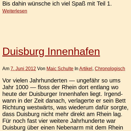
Bis dahin wün­sche ich viel Spaß mit Teil 1.
Weiterlesen
Duisburg Innenhafen
Am
7. Juni 2012
Von
Maic Schulte
In
Artikel
,
Chronologisch
Vor vielen Jahr­hun­der­ten — unge­fähr so ums
Jahr 1000 — floss der Rhein dort ent­lang wo
heute der Duis­bur­ger Innen­ha­fen liegt. Irgend­
wann in der Zeit danach, ver­la­ger­te er sein Bett
Rich­tung west­wärts, was wie­der­um dafür sorgte,
dass Duis­burg nicht mehr direkt am Rhein lag.
Für noch fast vier wei­te­re Jahr­hun­der­te war
Duis­burg über einen Neben­arm mit dem Rhein