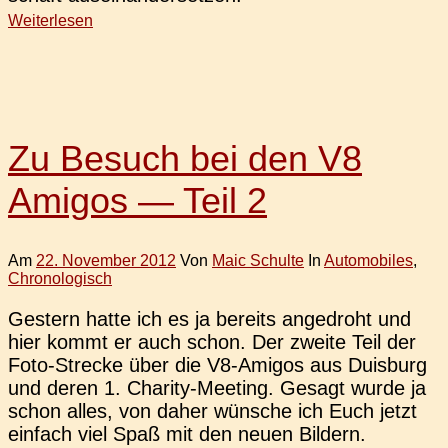
Weiterlesen
Zu Besuch bei den V8
Amigos — Teil 2
Am
22. November 2012
Von
Maic Schulte
In
Automobiles
,
Chronologisch
Ges­tern hatte ich es ja bereits ange­droht und
hier kommt er auch schon. Der zweite Teil der
Foto-Stre­­cke über die V8-Amigos aus Duis­burg
und deren 1. Cha­ri­ty-Mee­ting. Gesagt wurde ja
schon alles, von daher wün­sche ich Euch jetzt
ein­fach viel Spaß mit den neuen Bildern.